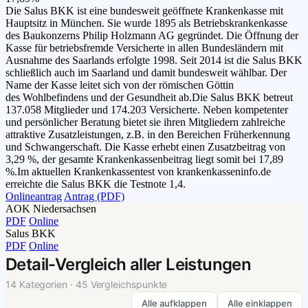
Die Salus BKK ist eine bundesweit geöffnete Krankenkasse mit
Hauptsitz in München. Sie wurde 1895 als Betriebskrankenkasse
des Baukonzerns Philip Holzmann AG gegründet. Die Öffnung der
Kasse für betriebsfremde Versicherte in allen Bundesländern mit
Ausnahme des Saarlands erfolgte 1998. Seit 2014 ist die Salus BKK
schließlich auch im Saarland und damit bundesweit wählbar. Der
Name der Kasse leitet sich von der römischen Göttin
des Wohlbefindens und der Gesundheit ab.Die Salus BKK betreut
137.058 Mitglieder und 174.203 Versicherte. Neben kompetenter
und persönlicher Beratung bietet sie ihren Mitgliedern zahlreiche
attraktive Zusatzleistungen, z.B. in den Bereichen Früherkennung
und Schwangerschaft. Die Kasse erhebt einen Zusatzbeitrag von
3,29 %, der gesamte Krankenkassenbeitrag liegt somit bei 17,89
%.Im aktuellen Krankenkassentest von krankenkasseninfo.de
erreichte die Salus BKK die Testnote 1,4.
Onlineantrag
Antrag (PDF)
AOK Niedersachsen
PDF
Online
Salus BKK
PDF
Online
Detail-Vergleich aller Leistungen
14 Kategorien · 45 Vergleichspunkte
Alle aufklappen
Alle einklappen