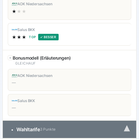
AOK Niedersachsen
★
★★
Salus BKK
★★★
TOP
✓ BESSER
Bonusmodell (Erläuterungen)
GLEICHAUF
AOK Niedersachsen
—
Salus BKK
—
▾
Wahltarife
•
3 Punkte