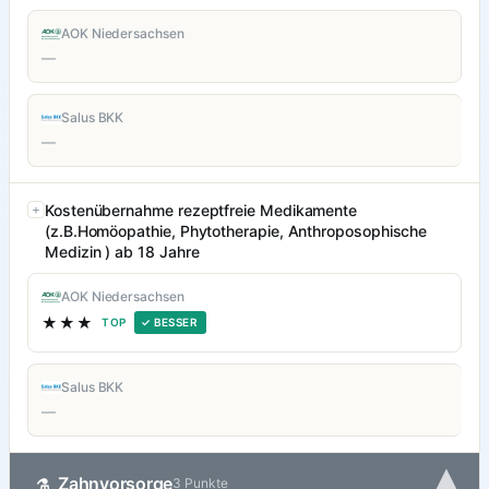
AOK Niedersachsen
—
Salus BKK
—
Kostenübernahme rezeptfreie Medikamente
(z.B.Homöopathie, Phytotherapie, Anthroposophische
Medizin ) ab 18 Jahre
AOK Niedersachsen
★★★
TOP
✓ BESSER
Salus BKK
—
▾
Zahnvorsorge
⚗
3 Punkte