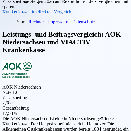
Zusatzbeiträge steigen 2026 auf Rekordhöhe – Jetzt vergleichen und
sparen!
Krankenkassen im direkten Vergleich
Start
Rechner
Impressum
Datenschutz
Leistungs- und Beitragsvergleich:
AOK
Niedersachsen
und
VIACTIV
Krankenkasse
AOK Niedersachsen
Note 1,6
Zusatzbeitrag
2,98%
Gesamtbeitrag
17,58%
Die AOK Niedersachsen ist eine in Niedersachsen geöffnete
Krankenkasse. Der Hauptsitz befindet sich in Hannover. Die
Allgemeinen Ortskrankenkassen wurden bereits 1884 gegründet, ein