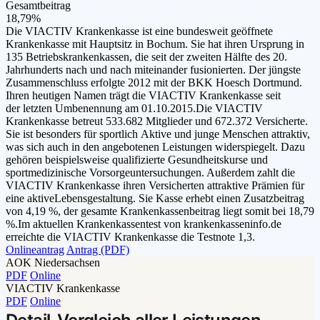
Gesamtbeitrag
18,79%
Die VIACTIV Krankenkasse ist eine bundesweit geöffnete
Krankenkasse mit Hauptsitz in Bochum. Sie hat ihren Ursprung in
135 Betriebskrankenkassen, die seit der zweiten Hälfte des 20.
Jahrhunderts nach und nach miteinander fusionierten. Der jüngste
Zusammenschluss erfolgte 2012 mit der BKK Hoesch Dortmund.
Ihren heutigen Namen trägt die VIACTIV Krankenkasse seit
der letzten Umbenennung am 01.10.2015.Die VIACTIV
Krankenkasse betreut 533.682 Mitglieder und 672.372 Versicherte.
Sie ist besonders für sportlich Aktive und junge Menschen attraktiv,
was sich auch in den angebotenen Leistungen widerspiegelt. Dazu
gehören beispielsweise qualifizierte Gesundheitskurse und
sportmedizinische Vorsorgeuntersuchungen. Außerdem zahlt die
VIACTIV Krankenkasse ihren Versicherten attraktive Prämien für
eine aktiveLebensgestaltung. Sie Kasse erhebt einen Zusatzbeitrag
von 4,19 %, der gesamte Krankenkassenbeitrag liegt somit bei 18,79
%.Im aktuellen Krankenkassentest von krankenkasseninfo.de
erreichte die VIACTIV Krankenkasse die Testnote 1,3.
Onlineantrag
Antrag (PDF)
AOK Niedersachsen
PDF
Online
VIACTIV Krankenkasse
PDF
Online