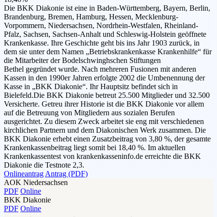
Die BKK Diakonie ist eine in Baden-Württemberg, Bayern, Berlin,
Brandenburg, Bremen, Hamburg, Hessen, Mecklenburg-
Vorpommern, Niedersachsen, Nordrhein-Westfalen, Rheinland-
Pfalz, Sachsen, Sachsen-Anhalt und Schleswig-Holstein geöffnete
Krankenkasse. Ihre Geschichte geht bis ins Jahr 1903 zurück, in
dem sie unter dem Namen „Betriebskrankenkasse Krankenhilfe“ für
die Mitarbeiter der Bodelschwinghschen Stiftungen
Bethel gegründet wurde. Nach mehreren Fusionen mit anderen
Kassen in den 1990er Jahren erfolgte 2002 die Umbenennung der
Kasse in „BKK Diakonie“. Ihr Hauptsitz befindet sich in
Bielefeld.Die BKK Diakonie betreut 25.500 Mitglieder und 32.500
Versicherte. Getreu ihrer Historie ist die BKK Diakonie vor allem
auf die Betreuung von Mitgliedern aus sozialen Berufen
ausgerichtet. Zu diesem Zweck arbeitet sie eng mit verschiedenen
kirchlichen Partnern und dem Diakonischen Werk zusammen. Die
BKK Diakonie erhebt einen Zusatzbeitrag von 3,80 %, der gesamte
Krankenkassenbeitrag liegt somit bei 18,40 %. Im aktuellen
Krankenkassentest von krankenkasseninfo.de erreichte die BKK
Diakonie die Testnote 2,3.
Onlineantrag
Antrag (PDF)
AOK Niedersachsen
PDF
Online
BKK Diakonie
PDF
Online