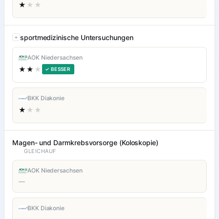
★
★★
sportmedizinische Untersuchungen
AOK Niedersachsen
★★
★
✓ BESSER
BKK Diakonie
★
★★
Magen- und Darmkrebsvorsorge (Koloskopie)
GLEICHAUF
AOK Niedersachsen
—
BKK Diakonie