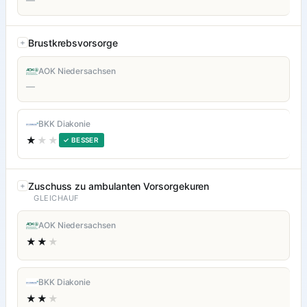
—
Brustkrebsvorsorge
AOK Niedersachsen
—
BKK Diakonie
★
★★
✓ BESSER
Zuschuss zu ambulanten Vorsorgekuren
GLEICHAUF
AOK Niedersachsen
★★
★
BKK Diakonie
★★
★