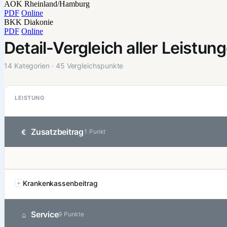
AOK Rheinland/Hamburg
PDF
Online
BKK Diakonie
PDF
Online
Detail-Vergleich aller Leistun
14 Kategorien · 45 Vergleichspunkte
LEISTUNG
Zusatzbeitrag
€
1 Punkt
Krankenkassenbeitrag
Service
⌂
9 Punkte