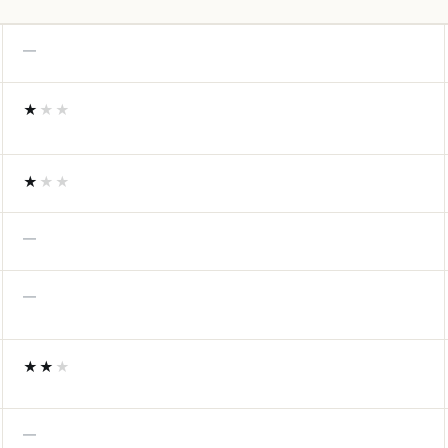
—
★
★★
★
★★
—
—
★★
★
—