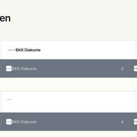
gen
BKK Diakonie
BKK Diakonie
0
—
BKK Diakonie
4