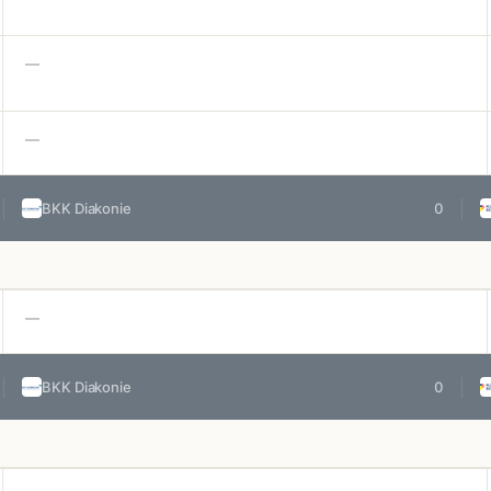
—
—
BKK Diakonie
0
—
BKK Diakonie
0