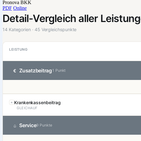
Pronova BKK
PDF
Online
Detail-Vergleich aller Leistun
14 Kategorien · 45 Vergleichspunkte
LEISTUNG
Zusatzbeitrag
€
1 Punkt
Krankenkassenbeitrag
GLEICHAUF
Service
⌂
9 Punkte