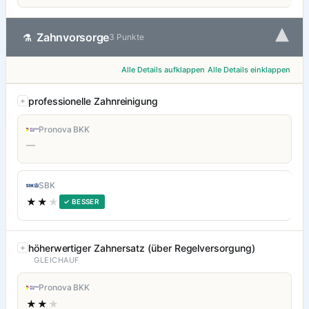
▾
Zahnvorsorge
⚗
3 Punkte
Alle Details aufklappen
Alle Details einklappen
professionelle Zahnreinigung
Pronova BKK
—
SBK
★★
★
✓ BESSER
höherwertiger Zahnersatz (über Regelversorgung)
GLEICHAUF
Pronova BKK
★★
★