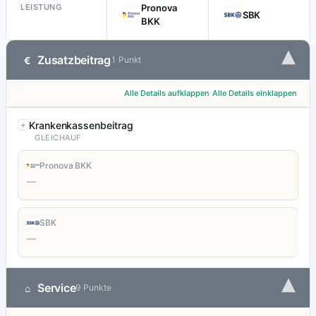
LEISTUNG
Pronova
SBK
BKK
▾
Zusatzbeitrag
€
1 Punkt
Alle Details aufklappen
Alle Details einklappen
Krankenkassenbeitrag
GLEICHAUF
Pronova BKK
—
SBK
—
▾
Service
⌂
9 Punkte