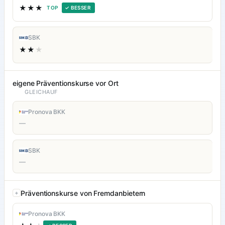
★★★
TOP
✓ BESSER
SBK
★★
★
eigene Präventionskurse vor Ort
GLEICHAUF
Pronova BKK
—
SBK
—
Präventionskurse von Fremdanbietern
Pronova BKK