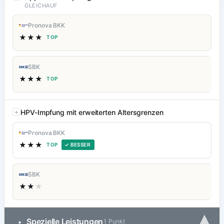
GLEICHAUF
Pronova BKK
★★★
TOP
SBK
★★★
TOP
HPV-Impfung mit erweiterten Altersgrenzen
Pronova BKK
★★★
TOP
✓ BESSER
SBK
★★
★
▾
Spezielle Leistungen
•
1 Punkt