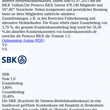
anderen Betriebskrankenkassen, zuletzt zum 01.07.2015 mit der
BKK Vaillant.Die Pronova BKK betreut 478.140 Mitglieder und
597.807 Versicherte. Neben kompetenter und persönlicher Beratung
bietet sie ihren Mitgliedern zahlreiche attraktive
Zusatzleistungen, z.B. in den Bereichen Früherkennung und
alternative Heilmethoden. Die Kasse erhebt einen Zusatzbeitrag von
3,70 %, der gesamte Krankenkassenbeitrag liegt somit bei 18,30
%.Im aktuellen Krankenkassentest von krankenkasseninfo.de
erreichte die Pronova BKK die Testnote 1,5.
Onlineantrag
Antrag (PDF)
VS
VS
SBK
Note 1,6
Zusatzbeitrag
3,80%
Gesamtbeitrag
18,40%
Die SBK (Kurzform für Siemens-Betriebskrankenkasse) ist eine
bundesweit geöffnete Krankenkasse mit Hauptsitz in Heidenheim
ander Brenz. Sie wurde 1908 als "Betriebs-Krankenkasse der