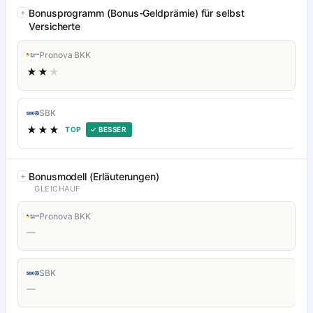
Bonusprogramm (Bonus-Geldprämie) für selbst
Versicherte
Pronova BKK
★★
★
SBK
★★★
TOP
✓ BESSER
Bonusmodell (Erläuterungen)
GLEICHAUF
Pronova BKK
—
SBK
—