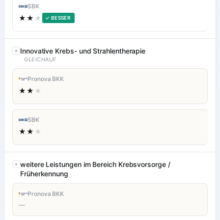
SBK
★★
★
✓ BESSER
Innovative Krebs- und Strahlentherapie
GLEICHAUF
Pronova BKK
★★
★
SBK
★★
★
weitere Leistungen im Bereich Krebsvorsorge /
Früherkennung
Pronova BKK
—