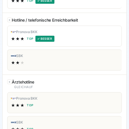
★★★
TOP
✓ BESSER
Hotline / telefonische Erreichbarkeit
Pronova BKK
★★★
TOP
✓ BESSER
SBK
★★
★
Ärztehotline
GLEICHAUF
Pronova BKK
★★★
TOP
SBK