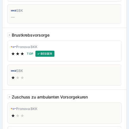
SBK
—
Brustkrebsvorsorge
Pronova BKK
★★★
TOP
✓ BESSER
SBK
★
★★
Zuschuss zu ambulanten Vorsorgekuren
Pronova BKK
★
★★