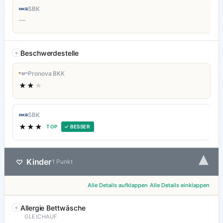
SBK
—
Beschwerdestelle
Pronova BKK
★★
★
SBK
★★★
TOP
✓ BESSER
▾
Kinder
♡
1 Punkt
Alle Details aufklappen
Alle Details einklappen
Allergie Bettwäsche
GLEICHAUF