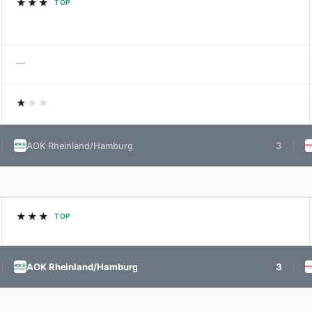
★★★
TOP
—
★
★★
AOK Rheinland/Hamburg
3
★★★
TOP
AOK Rheinland/Hamburg
3