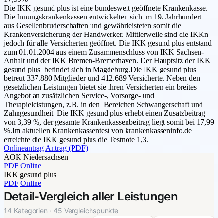
Die IKK gesund plus ist eine bundesweit geöffnete Krankenkasse.
Die Innungskrankenkassen entwickelten sich im 19. Jahrhundert
aus Gesellenbruderschaften und gewährleisteten somit die
Krankenversicherung der Handwerker. Mittlerweile sind die IKKn
jedoch für alle Versicherten geöffnet. Die IKK gesund plus entstand
zum 01.01.2004 aus einem Zusammenschluss von IKK Sachsen-
Anhalt und der IKK Bremen-Bremerhaven. Der Hauptsitz der IKK
gesund plus befindet sich in Magdeburg.Die IKK gesund plus
betreut 337.880 Mitglieder und 412.689 Versicherte. Neben den
gesetzlichen Leistungen bietet sie ihren Versicherten ein breites
Angebot an zusätzlichen Service-, Vorsorge- und
Therapieleistungen, z.B. in den Bereichen Schwangerschaft und
Zahngesundheit. Die IKK gesund plus erhebt einen Zusatzbeitrag
von 3,39 %, der gesamte Krankenkassenbeitrag liegt somit bei 17,99
%.Im aktuellen Krankenkassentest von krankenkasseninfo.de
erreichte die IKK gesund plus die Testnote 1,3.
Onlineantrag
Antrag (PDF)
AOK Niedersachsen
PDF
Online
IKK gesund plus
PDF
Online
Detail-Vergleich aller Leistungen
14 Kategorien · 45 Vergleichspunkte