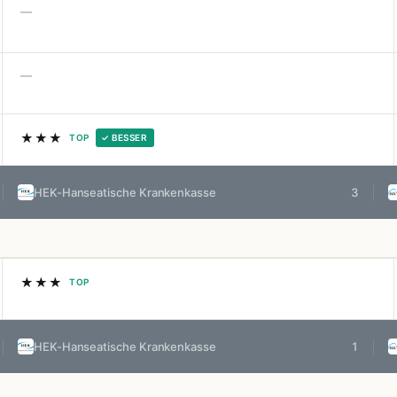
—
—
★★★
TOP
✓ BESSER
HEK-Hanseatische Krankenkasse
3
★★★
TOP
HEK-Hanseatische Krankenkasse
1