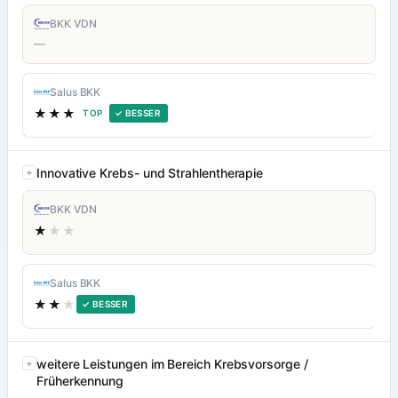
BKK VDN
—
Salus BKK
★★★
TOP
✓ BESSER
Innovative Krebs- und Strahlentherapie
BKK VDN
★
★★
Salus BKK
★★
★
✓ BESSER
weitere Leistungen im Bereich Krebsvorsorge /
Früherkennung