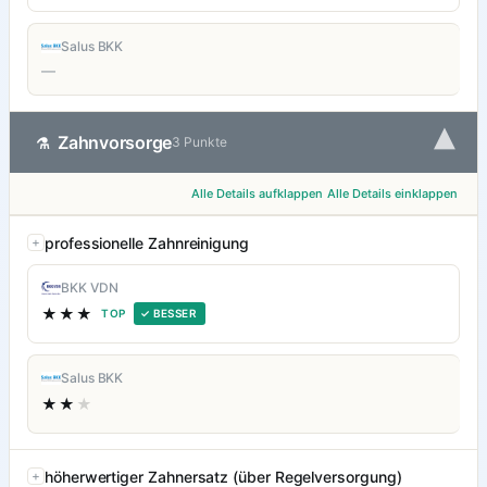
Salus BKK
—
▾
Zahnvorsorge
⚗
3 Punkte
Alle Details aufklappen
Alle Details einklappen
professionelle Zahnreinigung
BKK VDN
★★★
TOP
✓ BESSER
Salus BKK
★★
★
höherwertiger Zahnersatz (über Regelversorgung)