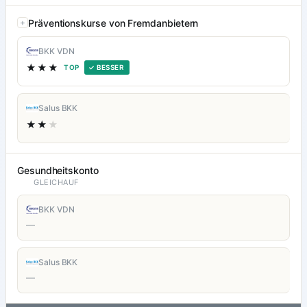
Präventionskurse von Fremdanbietern
BKK VDN
★★★
TOP
✓ BESSER
Salus BKK
★★
★
Gesundheitskonto
GLEICHAUF
BKK VDN
—
Salus BKK
—