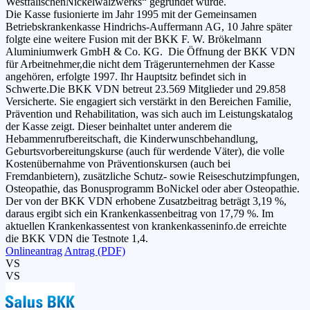
WestfälischenNickelwalzwerks“ gegründet wurde.
Die Kasse fusionierte im Jahr 1995 mit der Gemeinsamen
Betriebskrankenkasse Hindrichs-Auffermann AG, 10 Jahre später
folgte eine weitere Fusion mit der BKK F. W. Brökelmann
Aluminiumwerk GmbH & Co. KG. Die Öffnung der BKK VDN
für Arbeitnehmer,die nicht dem Trägerunternehmen der Kasse
angehören, erfolgte 1997. Ihr Hauptsitz befindet sich in
Schwerte.Die BKK VDN betreut 23.569 Mitglieder und 29.858
Versicherte. Sie engagiert sich verstärkt in den Bereichen Familie,
Prävention und Rehabilitation, was sich auch im Leistungskatalog
der Kasse zeigt. Dieser beinhaltet unter anderem die
Hebammenrufbereitschaft, die Kinderwunschbehandlung,
Geburtsvorbereitungskurse (auch für werdende Väter), die volle
Kostenübernahme von Präventionskursen (auch bei
Fremdanbietern), zusätzliche Schutz- sowie Reiseschutzimpfungen,
Osteopathie, das Bonusprogramm BoNickel oder aber Osteopathie.
Der von der BKK VDN erhobene Zusatzbeitrag beträgt 3,19 %,
daraus ergibt sich ein Krankenkassenbeitrag von 17,79 %. Im
aktuellen Krankenkassentest von krankenkasseninfo.de erreichte
die BKK VDN die Testnote 1,4.
Onlineantrag
Antrag (PDF)
VS
VS