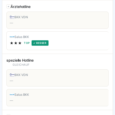
Ärztehotline
BKK VDN
—
Salus BKK
★★★
TOP
✓ BESSER
spezielle Hotline
GLEICHAUF
BKK VDN
—
Salus BKK
—