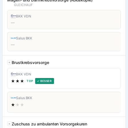
GLEICHAUF
BKK VDN
—
Salus BKK
—
Brustkrebsvorsorge
BKK VDN
★★★
TOP
✓ BESSER
Salus BKK
★
★★
Zuschuss zu ambulanten Vorsorgekuren