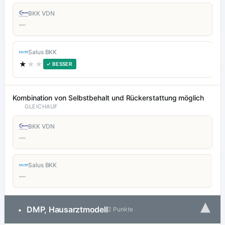
BKK VDN
—
Salus BKK
★
★★
✓ BESSER
Kombination von Selbstbehalt und Rückerstattung möglich
GLEICHAUF
BKK VDN
—
Salus BKK
—
▾
DMP, Hausarztmodell
•
2 Punkte