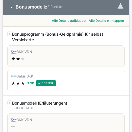
▾
Bonusmodelle
•
2 Punkte
Alle Details aufklappen
Alle Details einklappen
Bonusprogramm (Bonus-Geldprämie) für selbst
Versicherte
BKK VDN
★★
★
Salus BKK
★★★
TOP
✓ BESSER
Bonusmodell (Erläuterungen)
GLEICHAUF
BKK VDN
—