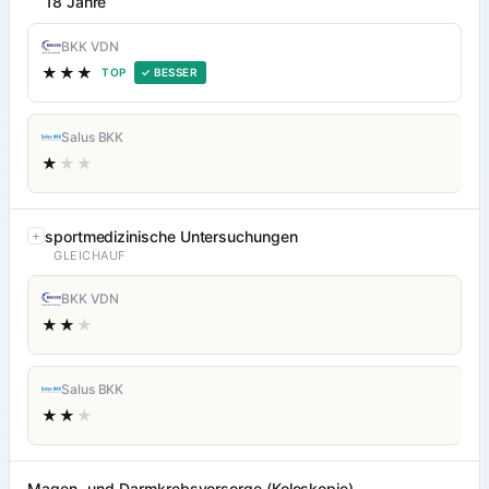
18 Jahre
BKK VDN
★★★
TOP
✓ BESSER
Salus BKK
★
★★
sportmedizinische Untersuchungen
GLEICHAUF
BKK VDN
★★
★
Salus BKK
★★
★
Magen- und Darmkrebsvorsorge (Koloskopie)