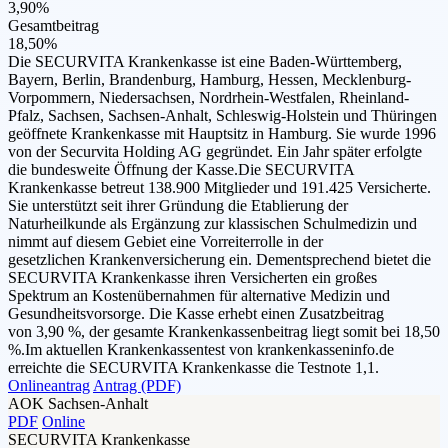
3,90%
Gesamtbeitrag
18,50%
Die SECURVITA Krankenkasse ist eine Baden-Württemberg,
Bayern, Berlin, Brandenburg, Hamburg, Hessen, Mecklenburg-
Vorpommern, Niedersachsen, Nordrhein-Westfalen, Rheinland-
Pfalz, Sachsen, Sachsen-Anhalt, Schleswig-Holstein und Thüringen
geöffnete Krankenkasse mit Hauptsitz in Hamburg. Sie wurde 1996
von der Securvita Holding AG gegründet. Ein Jahr später erfolgte
die bundesweite Öffnung der Kasse.Die SECURVITA
Krankenkasse betreut 138.900 Mitglieder und 191.425 Versicherte.
Sie unterstützt seit ihrer Gründung die Etablierung der
Naturheilkunde als Ergänzung zur klassischen Schulmedizin und
nimmt auf diesem Gebiet eine Vorreiterrolle in der
gesetzlichen Krankenversicherung ein. Dementsprechend bietet die
SECURVITA Krankenkasse ihren Versicherten ein großes
Spektrum an Kostenübernahmen für alternative Medizin und
Gesundheitsvorsorge. Die Kasse erhebt einen Zusatzbeitrag
von 3,90 %, der gesamte Krankenkassenbeitrag liegt somit bei 18,50
%.Im aktuellen Krankenkassentest von krankenkasseninfo.de
erreichte die SECURVITA Krankenkasse die Testnote 1,1.
Onlineantrag
Antrag (PDF)
AOK Sachsen-Anhalt
PDF
Online
SECURVITA Krankenkasse