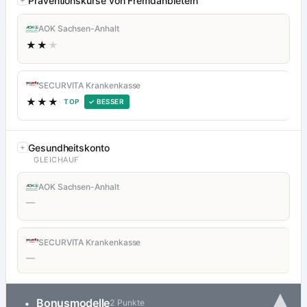
Präventionskurse von Fremdanbietern
AOK Sachsen-Anhalt
★★
★
SECURVITA Krankenkasse
★★★
TOP
✓ BESSER
Gesundheitskonto
GLEICHAUF
AOK Sachsen-Anhalt
—
SECURVITA Krankenkasse
—
▾
Bonusmodelle
•
2 Punkte