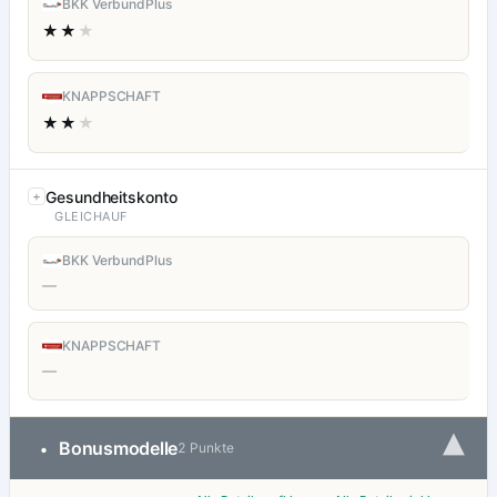
BKK VerbundPlus
★★
★
KNAPPSCHAFT
★★
★
Gesundheitskonto
GLEICHAUF
BKK VerbundPlus
—
KNAPPSCHAFT
—
▾
Bonusmodelle
•
2 Punkte