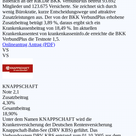
Biberach an der Riß.Die BKK VerbundPlus betreut 93.692
Mitglieder und 123.675 Versicherte. Sie zeichnet sich durch
wenig Bürokratie, kurze Entscheidungswege und attraktive
Zusatzleistungen aus. Der von der BKK VerbundPlus erhobene
Zusatzbeitrag beträgt 3,89 %, daraus ergibt sich ein
Krankenkassenbeitrag von 18,49 %. Im aktuellen
Krankenkassentest von krankenkasseninfo.de erreichte die BKK
VerbundPlus die Testnote 1,5.
Onlineantrag
Antrag (PDF)
VS
VS
KNAPPSCHAFT
Note 2,1
Zusatzbeitrag
4,30%
Gesamtbeitrag
18,90%
Unter dem Namen KNAPPSCHAFT wird die
Krankenversicherung der Deutschen Rentenversicherung
Knappschaft-Bahn-See (DRV KBS) geführt. Das
Verbundsystem DRV KBS entstand zum 01.10.2005 aus dem