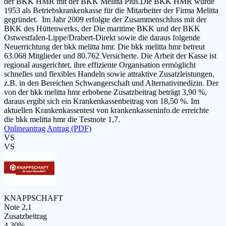
der BKK HMR mit der BKK Melitta Plus.Die BKK HMR wurde
1953 als Betriebskrankenkasse für die Mitarbeiter der Firma Melitta
gegründet. Im Jahr 2009 erfolgte der Zusammenschluss mit der
BKK des Hüttenwerks, der Die maritime BKK und der BKK
Ostwestfalen-Lippe/Drabert-Direkt sowie die daraus folgende
Neuerrichtung der bkk melitta hmr. Die bkk melitta hmr betreut
63.068 Mitglieder und 80.762 Versicherte. Die Arbeit der Kasse ist
regional ausgerichtet, ihre effiziente Organisation ermöglicht
schnelles und flexibles Handeln sowie attraktive Zusatzleistungen,
z.B. in den Bereichen Schwangerschaft und Alternativmedizin. Der
von der bkk melitta hmr erhobene Zusatzbeitrag beträgt 3,90 %,
daraus ergibt sich ein Krankenkassenbeitrag von 18,50 %. Im
aktuellen Krankenkassentest von krankenkasseninfo.de erreichte
die bkk melitta hmr die Testnote 1,7.
Onlineantrag
Antrag (PDF)
VS
VS
KNAPPSCHAFT
Note 2,1
Zusatzbeitrag
4,30%