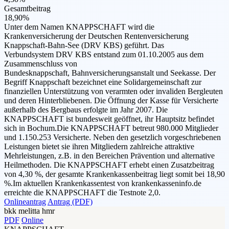
Gesamtbeitrag
18,90%
Unter dem Namen KNAPPSCHAFT wird die
Krankenversicherung der Deutschen Rentenversicherung
Knappschaft-Bahn-See (DRV KBS) geführt. Das
Verbundsystem DRV KBS entstand zum 01.10.2005 aus dem
Zusammenschluss von
Bundesknappschaft, Bahnversicherungsanstalt und Seekasse. Der
Begriff Knappschaft bezeichnet eine Solidargemeinschaft zur
finanziellen Unterstützung von verarmten oder invaliden Bergleuten
und deren Hinterbliebenen. Die Öffnung der Kasse für Versicherte
außerhalb des Bergbaus erfolgte im Jahr 2007. Die
KNAPPSCHAFT ist bundesweit geöffnet, ihr Hauptsitz befindet
sich in Bochum.Die KNAPPSCHAFT betreut 980.000 Mitglieder
und 1.150.253 Versicherte. Neben den gesetzlich vorgeschriebenen
Leistungen bietet sie ihren Mitgliedern zahlreiche attraktive
Mehrleistungen, z.B. in den Bereichen Prävention und alternative
Heilmethoden. Die KNAPPSCHAFT erhebt einen Zusatzbeitrag
von 4,30 %, der gesamte Krankenkassenbeitrag liegt somit bei 18,90
%.Im aktuellen Krankenkassentest von krankenkasseninfo.de
erreichte die KNAPPSCHAFT die Testnote 2,0.
Onlineantrag
Antrag (PDF)
bkk melitta hmr
PDF
Online