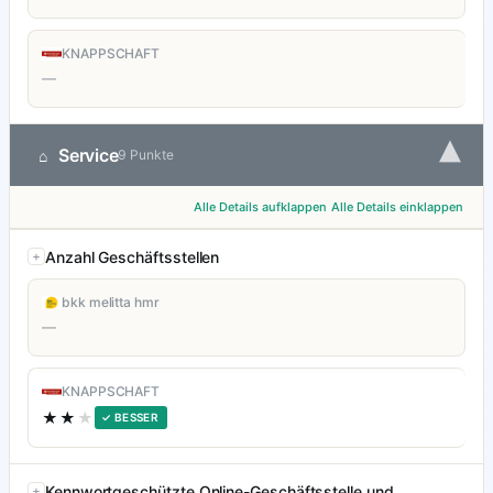
KNAPPSCHAFT
—
▾
Service
⌂
9 Punkte
Alle Details aufklappen
Alle Details einklappen
Anzahl Geschäftsstellen
bkk melitta hmr
—
KNAPPSCHAFT
★★
★
✓ BESSER
Kennwortgeschützte Online-Geschäftsstelle und