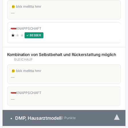
bkk melitta hmr
—
KNAPPSCHAFT
★
★★
✓ BESSER
Kombination von Selbstbehalt und Rückerstattung möglich
GLEICHAUF
bkk melitta hmr
—
KNAPPSCHAFT
—
▾
DMP, Hausarztmodell
•
2 Punkte