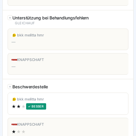
Unterstützung bei Behandlungsfehlern
GLEICHAUF
bkk melitta hmr
—
KNAPPSCHAFT
—
Beschwerdestelle
bkk melitta hmr
★★
★
✓ BESSER
KNAPPSCHAFT
★
★★