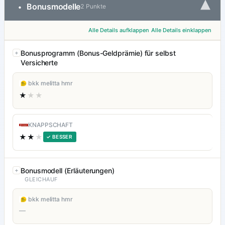
▾
Bonusmodelle
•
2 Punkte
Alle Details aufklappen
Alle Details einklappen
Bonusprogramm (Bonus-Geldprämie) für selbst
Versicherte
bkk melitta hmr
★
★★
KNAPPSCHAFT
★★
★
✓ BESSER
Bonusmodell (Erläuterungen)
GLEICHAUF
bkk melitta hmr
—