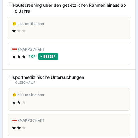
Hautscreening über den gesetzlichen Rahmen hinaus ab
18 Jahre
bkk melitta hmr
★
★★
KNAPPSCHAFT
★★★
TOP
✓ BESSER
sportmedizinische Untersuchungen
GLEICHAUF
bkk melitta hmr
★★
★
KNAPPSCHAFT
★★
★