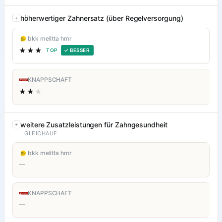
höherwertiger Zahnersatz (über Regelversorgung)
bkk melitta hmr
★★★
TOP
✓ BESSER
KNAPPSCHAFT
★★
★
weitere Zusatzleistungen für Zahngesundheit
GLEICHAUF
bkk melitta hmr
—
KNAPPSCHAFT
—