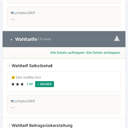
mhplus BKK
—
▾
Wahltarife
•
3 Punkte
Alle Details aufklappen
Alle Details einklappen
Wahltarif Selbstbehalt
bkk melitta hmr
★★★
TOP
✓ BESSER
mhplus BKK
—
Wahltarif Beitragsrückerstattung