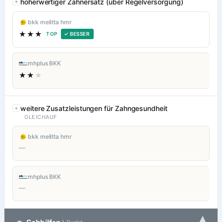
höherwertiger Zahnersatz (über Regelversorgung)
bkk melitta hmr
★★★
TOP
✓ BESSER
mhplus BKK
★★
★
weitere Zusatzleistungen für Zahngesundheit
GLEICHAUF
bkk melitta hmr
—
mhplus BKK
—