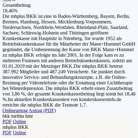
Gesamtbeitrag
18,46%
Die mhplus BKK ist eine in Baden-Württemberg, Bayern, Berlin,
Bremen, Hamburg, Hessen, Mecklenburg-Vorpommern,
Niedersachsen, Nordrhein-Westfalen, Rheinland-Pfalz, Saarland,
Sachsen, Schleswig-Holstein und Thüringen geöffnete
Krankenkasse mit Hauptsitz in Nürnberg. Sie wurde 1952 als
Betriebskrankenkasse für die Mitarbeiter der Mann+Hummel GmbH
gegründet, die Umbenennung der Kasse von BKK Mann+Hummel
zu mhplus BKK erfolgte im Jahr 2001. In der Folge kam es zu
mehreren Fusionen mit anderen Betriebskrankenkassen, zuletzt am
01.01.2019 mit der Metzinger BKK.Die mhplus BKK betreut
387.992 Mitglieder und 487.249 Versicherte. Sie punktet durch
innovative Service- und Behandlungskonzepte, z.B. die Online-
Beratung per Videotelefonie oder die Erstattung einer Lichttherapie
bei Winterdepression. Die mhplus BKK erhebt einen Zusatzbeitrag
von 3,86 %, der gesamte Krankenkassenbeitrag liegt somit bei 18,46
%.Im aktuellen Krankenkassentest von krankenkasseninfo.de
erreichte die mhplus BKK die Testnote 1,7.
Onlineantrag
Antrag (PDF)
bkk melitta hmr
PDF
Online
mhplus BKK
PDF
Online