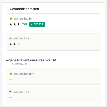
Gesundheitsreisen
bkk melitta hmr
★★★
TOP
✓ BESSER
mhplus BKK
★★
★
eigene Präventionskurse vor Ort
GLEICHAUF
bkk melitta hmr
—
mhplus BKK
—