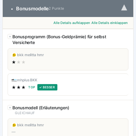
▾
Bonusmodelle
•
2 Punkte
Alle Details aufklappen
Alle Details einklappen
Bonusprogramm (Bonus-Geldprämie) für selbst
Versicherte
bkk melitta hmr
★
★★
mhplus BKK
★★★
TOP
✓ BESSER
Bonusmodell (Erläuterungen)
GLEICHAUF
bkk melitta hmr
—