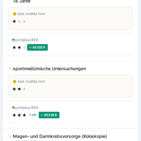
18 Jahre
bkk melitta hmr
★
★★
mhplus BKK
★★
★
✓ BESSER
sportmedizinische Untersuchungen
bkk melitta hmr
★★
★
mhplus BKK
★★★
TOP
✓ BESSER
Magen- und Darmkrebsvorsorge (Koloskopie)