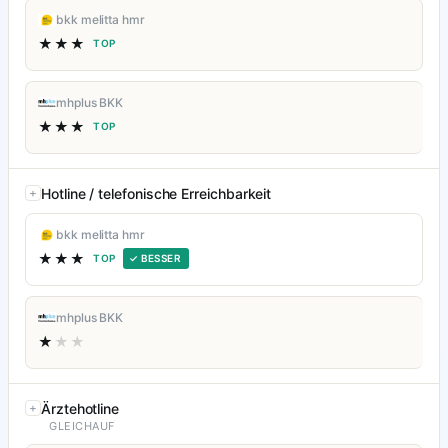
bkk melitta hmr
★★★
TOP
mhplus BKK
★★★
TOP
Hotline / telefonische Erreichbarkeit
bkk melitta hmr
★★★
TOP
✓ BESSER
mhplus BKK
★
★★
Ärztehotline
GLEICHAUF