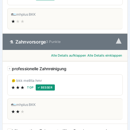
mhplus BKK
★
★★
▾
Zahnvorsorge
⚗
3 Punkte
Alle Details aufklappen
Alle Details einklappen
professionelle Zahnreinigung
bkk melitta hmr
★★★
TOP
✓ BESSER
mhplus BKK
★★
★