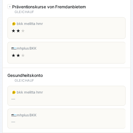
Präventionskurse von Fremdanbietern
GLEICHAUF
bkk melitta hmr
★★
★
mhplus BKK
★★
★
Gesundheitskonto
GLEICHAUF
bkk melitta hmr
—
mhplus BKK
—