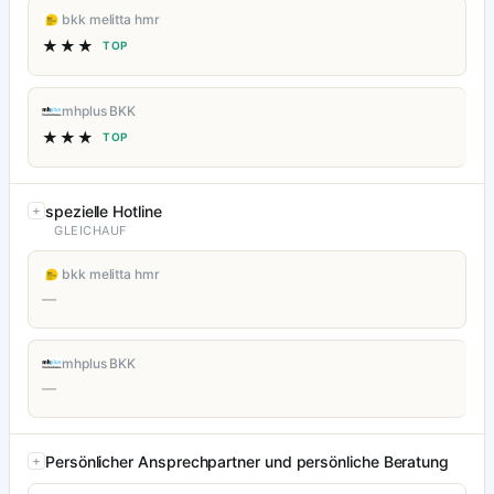
bkk melitta hmr
★★★
TOP
mhplus BKK
★★★
TOP
spezielle Hotline
GLEICHAUF
bkk melitta hmr
—
mhplus BKK
—
Persönlicher Ansprechpartner und persönliche Beratung