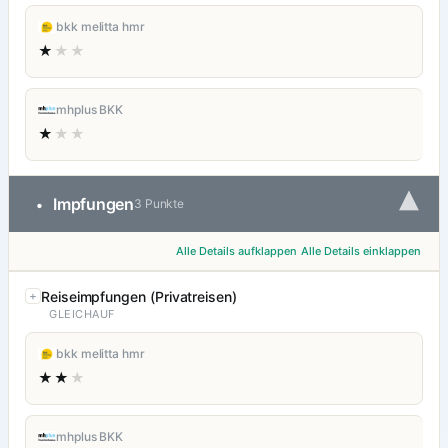
bkk melitta hmr
★
★★
mhplus BKK
★
★★
▾
Impfungen
•
3 Punkte
Alle Details aufklappen
Alle Details einklappen
Reiseimpfungen (Privatreisen)
GLEICHAUF
bkk melitta hmr
★★
★
mhplus BKK