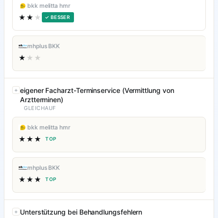
bkk melitta hmr
★★
★
✓ BESSER
mhplus BKK
★
★★
eigener Facharzt-Terminservice (Vermittlung von
Arztterminen)
GLEICHAUF
bkk melitta hmr
★★★
TOP
mhplus BKK
★★★
TOP
Unterstützung bei Behandlungsfehlern