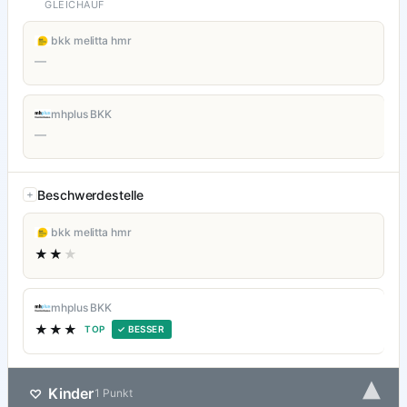
GLEICHAUF
bkk melitta hmr
—
mhplus BKK
—
Beschwerdestelle
bkk melitta hmr
★★
★
mhplus BKK
★★★
TOP
✓ BESSER
▾
Kinder
♡
1 Punkt