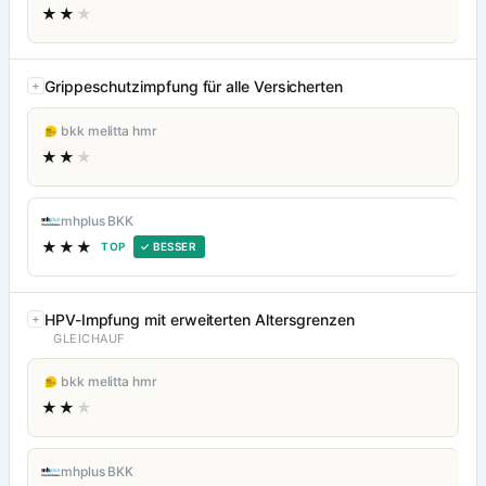
★★
★
Grippeschutzimpfung für alle Versicherten
bkk melitta hmr
★★
★
mhplus BKK
★★★
TOP
✓ BESSER
HPV-Impfung mit erweiterten Altersgrenzen
GLEICHAUF
bkk melitta hmr
★★
★
mhplus BKK