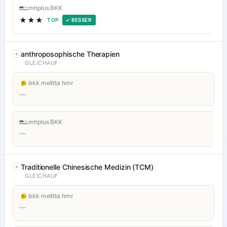
mhplus BKK
★★★
TOP
✓ BESSER
anthroposophische Therapien
GLEICHAUF
bkk melitta hmr
—
mhplus BKK
—
Traditionelle Chinesische Medizin (TCM)
GLEICHAUF
bkk melitta hmr
—