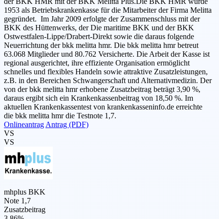
der BKK HMR mit der BKK Melitta Plus.Die BKK HMR wurde
1953 als Betriebskrankenkasse für die Mitarbeiter der Firma Melitta
gegründet. Im Jahr 2009 erfolgte der Zusammenschluss mit der
BKK des Hüttenwerks, der Die maritime BKK und der BKK
Ostwestfalen-Lippe/Drabert-Direkt sowie die daraus folgende
Neuerrichtung der bkk melitta hmr. Die bkk melitta hmr betreut
63.068 Mitglieder und 80.762 Versicherte. Die Arbeit der Kasse ist
regional ausgerichtet, ihre effiziente Organisation ermöglicht
schnelles und flexibles Handeln sowie attraktive Zusatzleistungen,
z.B. in den Bereichen Schwangerschaft und Alternativmedizin. Der
von der bkk melitta hmr erhobene Zusatzbeitrag beträgt 3,90 %,
daraus ergibt sich ein Krankenkassenbeitrag von 18,50 %. Im
aktuellen Krankenkassentest von krankenkasseninfo.de erreichte
die bkk melitta hmr die Testnote 1,7.
Onlineantrag
Antrag (PDF)
VS
VS
mhplus BKK
Note 1,7
Zusatzbeitrag
3,86%