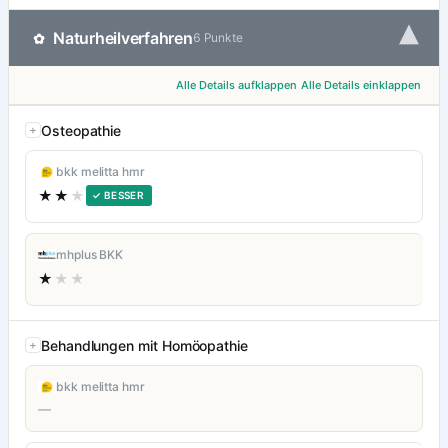
▾
Naturheilverfahren
✿
6 Punkte
Alle Details aufklappen
Alle Details einklappen
Osteopathie
bkk melitta hmr
★★
★
✓ BESSER
mhplus BKK
★
★★
Behandlungen mit Homöopathie
bkk melitta hmr
—