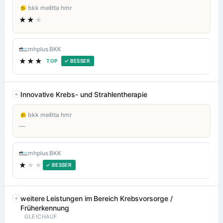
bkk melitta hmr
★★
★
mhplus BKK
★★★
TOP
✓ BESSER
Innovative Krebs- und Strahlentherapie
bkk melitta hmr
—
mhplus BKK
★
★★
✓ BESSER
weitere Leistungen im Bereich Krebsvorsorge /
Früherkennung
GLEICHAUF