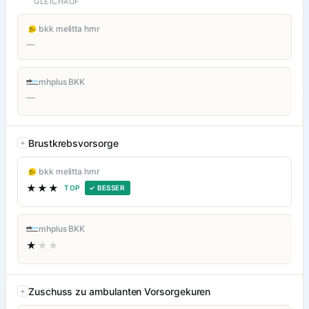
GLEICHAUF
bkk melitta hmr
—
mhplus BKK
—
Brustkrebsvorsorge
bkk melitta hmr
★★★
TOP
✓ BESSER
mhplus BKK
★
★★
Zuschuss zu ambulanten Vorsorgekuren