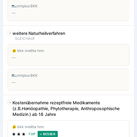
mhplus BKK
—
weitere Naturheilverfahren
GLEICHAUF
bkk melitta hmr
—
mhplus BKK
—
Kostenübernahme rezeptfreie Medikamente
(z.B.Homöopathie, Phytotherapie, Anthroposophische
Medizin ) ab 18 Jahre
bkk melitta hmr
★★★
TOP
✓ BESSER