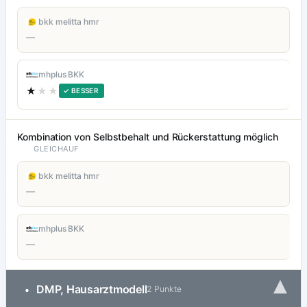
bkk melitta hmr
—
mhplus BKK
★
★★
✓ BESSER
Kombination von Selbstbehalt und Rückerstattung möglich
GLEICHAUF
bkk melitta hmr
—
mhplus BKK
—
▾
DMP, Hausarztmodell
•
2 Punkte