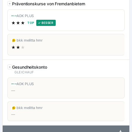
Präventionskurse von Fremdanbietern
AOK PLUS
★★★
TOP
✓ BESSER
bkk melitta hmr
★★
★
Gesundheitskonto
GLEICHAUF
AOK PLUS
—
bkk melitta hmr
—