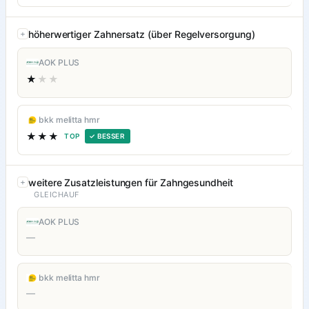
höherwertiger Zahnersatz (über Regelversorgung)
AOK PLUS
★
★★
bkk melitta hmr
★★★
TOP
✓ BESSER
weitere Zusatzleistungen für Zahngesundheit
GLEICHAUF
AOK PLUS
—
bkk melitta hmr
—