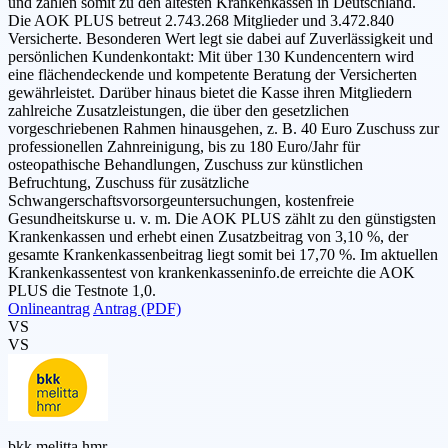
und zählen somit zu den ältesten Krankenkassen in Deutschland.
Die AOK PLUS betreut 2.743.268 Mitglieder und 3.472.840
Versicherte. Besonderen Wert legt sie dabei auf Zuverlässigkeit und
persönlichen Kundenkontakt: Mit über 130 Kundencentern wird
eine flächendeckende und kompetente Beratung der Versicherten
gewährleistet. Darüber hinaus bietet die Kasse ihren Mitgliedern
zahlreiche Zusatzleistungen, die über den gesetzlichen
vorgeschriebenen Rahmen hinausgehen, z. B. 40 Euro Zuschuss zur
professionellen Zahnreinigung, bis zu 180 Euro/Jahr für
osteopathische Behandlungen, Zuschuss zur künstlichen
Befruchtung, Zuschuss für zusätzliche
Schwangerschaftsvorsorgeuntersuchungen, kostenfreie
Gesundheitskurse u. v. m. Die AOK PLUS zählt zu den günstigsten
Krankenkassen und erhebt einen Zusatzbeitrag von 3,10 %, der
gesamte Krankenkassenbeitrag liegt somit bei 17,70 %. Im aktuellen
Krankenkassentest von krankenkasseninfo.de erreichte die AOK
PLUS die Testnote 1,0.
Onlineantrag
Antrag (PDF)
VS
VS
bkk melitta hmr