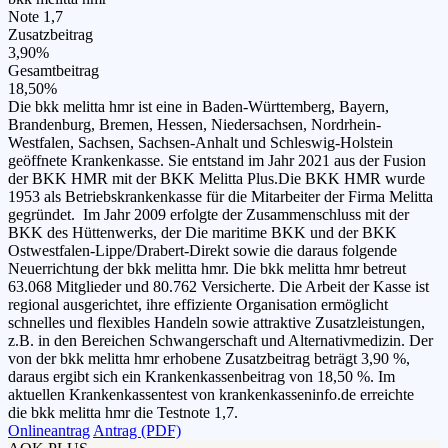
Note 1,7
Zusatzbeitrag
3,90%
Gesamtbeitrag
18,50%
Die bkk melitta hmr ist eine in Baden-Württemberg, Bayern,
Brandenburg, Bremen, Hessen, Niedersachsen, Nordrhein-
Westfalen, Sachsen, Sachsen-Anhalt und Schleswig-Holstein
geöffnete Krankenkasse. Sie entstand im Jahr 2021 aus der Fusion
der BKK HMR mit der BKK Melitta Plus.Die BKK HMR wurde
1953 als Betriebskrankenkasse für die Mitarbeiter der Firma Melitta
gegründet. Im Jahr 2009 erfolgte der Zusammenschluss mit der
BKK des Hüttenwerks, der Die maritime BKK und der BKK
Ostwestfalen-Lippe/Drabert-Direkt sowie die daraus folgende
Neuerrichtung der bkk melitta hmr. Die bkk melitta hmr betreut
63.068 Mitglieder und 80.762 Versicherte. Die Arbeit der Kasse ist
regional ausgerichtet, ihre effiziente Organisation ermöglicht
schnelles und flexibles Handeln sowie attraktive Zusatzleistungen,
z.B. in den Bereichen Schwangerschaft und Alternativmedizin. Der
von der bkk melitta hmr erhobene Zusatzbeitrag beträgt 3,90 %,
daraus ergibt sich ein Krankenkassenbeitrag von 18,50 %. Im
aktuellen Krankenkassentest von krankenkasseninfo.de erreichte
die bkk melitta hmr die Testnote 1,7.
Onlineantrag
Antrag (PDF)