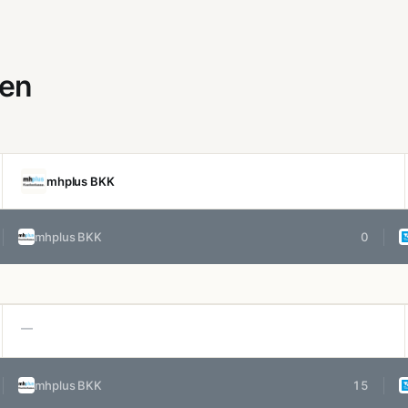
gen
mhplus BKK
mhplus BKK
0
—
mhplus BKK
15