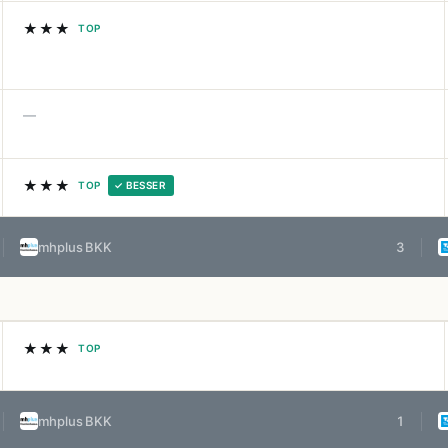
★★★
TOP
—
★★★
TOP
✓ BESSER
mhplus BKK
3
★★★
TOP
mhplus BKK
1