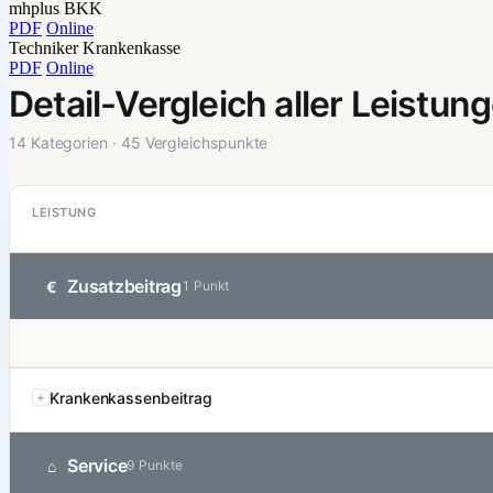
mhplus BKK
PDF
Online
Techniker Krankenkasse
PDF
Online
Detail-Vergleich aller Leistun
14 Kategorien · 45 Vergleichspunkte
LEISTUNG
Zusatzbeitrag
€
1 Punkt
Krankenkassenbeitrag
Service
⌂
9 Punkte