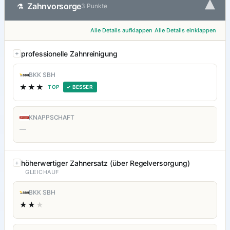
▾
Zahnvorsorge
⚗
3 Punkte
Alle Details aufklappen
Alle Details einklappen
professionelle Zahnreinigung
BKK SBH
★★★
TOP
✓ BESSER
KNAPPSCHAFT
—
höherwertiger Zahnersatz (über Regelversorgung)
GLEICHAUF
BKK SBH
★★
★