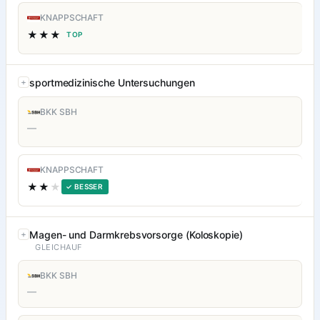
KNAPPSCHAFT
★★★
TOP
sportmedizinische Untersuchungen
BKK SBH
—
KNAPPSCHAFT
★★
★
✓ BESSER
Magen- und Darmkrebsvorsorge (Koloskopie)
GLEICHAUF
BKK SBH
—