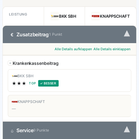
LEISTUNG
BKK SBH
KNAPPSCHAFT
▾
Zusatzbeitrag
€
1 Punkt
Alle Details aufklappen
Alle Details einklappen
Krankenkassenbeitrag
BKK SBH
★★★
TOP
✓ BESSER
KNAPPSCHAFT
—
▾
Service
⌂
9 Punkte