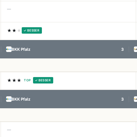
—
★★
★
✓ BESSER
BKK Pfalz
3
★★★
TOP
✓ BESSER
BKK Pfalz
3
—