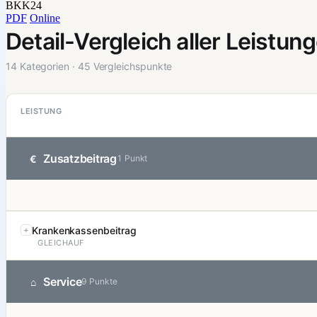
BKK24
PDF
Online
Detail-Vergleich aller Leistun
14 Kategorien · 45 Vergleichspunkte
LEISTUNG
Zusatzbeitrag
€
1 Punkt
Krankenkassenbeitrag
GLEICHAUF
Service
⌂
9 Punkte