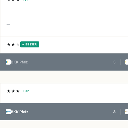
—
★★
★
✓ BESSER
BKK Pfalz
3
★★★
TOP
BKK Pfalz
3