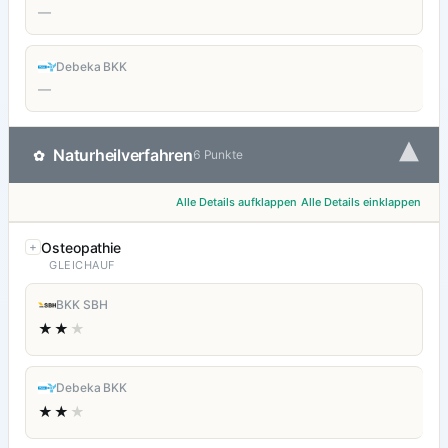
—
Debeka BKK
—
▾
Naturheilverfahren
✿
6 Punkte
Alle Details aufklappen
Alle Details einklappen
Osteopathie
GLEICHAUF
BKK SBH
★★
★
Debeka BKK
★★
★