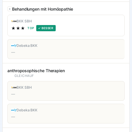
Behandlungen mit Homöopathie
BKK SBH
★★★
TOP
✓ BESSER
Debeka BKK
—
anthroposophische Therapien
GLEICHAUF
BKK SBH
—
Debeka BKK
—