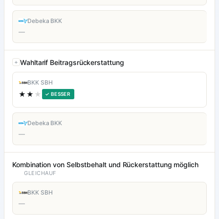
Debeka BKK
—
Wahltarif Beitragsrückerstattung
BKK SBH
★★
★
✓ BESSER
Debeka BKK
—
Kombination von Selbstbehalt und Rückerstattung möglich
GLEICHAUF
BKK SBH
—