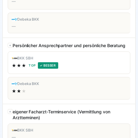
—
Debeka BKK
—
Persönlicher Ansprechpartner und persönliche Beratung
BKK SBH
★★★
TOP
✓ BESSER
Debeka BKK
★★
★
eigener Facharzt-Terminservice (Vermittlung von
Arztterminen)
BKK SBH
—