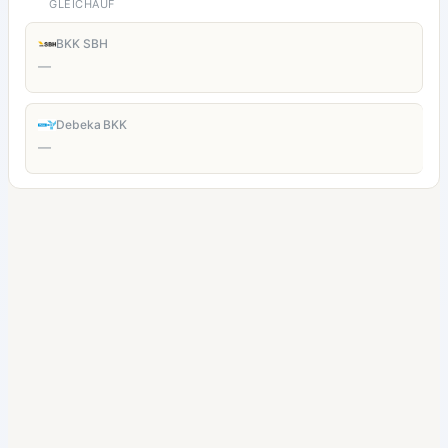
GLEICHAUF
BKK SBH
—
Debeka BKK
—