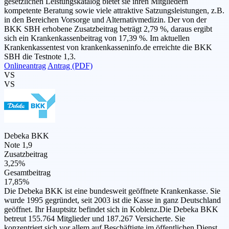
gesetzlichen Leistungskatalog bietet sie ihren Mitgliedern
kompetente Beratung sowie viele attraktive Satzungsleistungen, z.B.
in den Bereichen Vorsorge und Alternativmedizin. Der von der
BKK SBH erhobene Zusatzbeitrag beträgt 2,79 %, daraus ergibt
sich ein Krankenkassenbeitrag von 17,39 %. Im aktuellen
Krankenkassentest von krankenkasseninfo.de erreichte die BKK
SBH die Testnote 1,3.
Onlineantrag
Antrag (PDF)
VS
VS
Debeka BKK
Note 1,9
Zusatzbeitrag
3,25%
Gesamtbeitrag
17,85%
Die Debeka BKK ist eine bundesweit geöffnete Krankenkasse. Sie
wurde 1995 gegründet, seit 2003 ist die Kasse in ganz Deutschland
geöffnet. Ihr Hauptsitz befindet sich in Koblenz.Die Debeka BKK
betreut 155.764 Mitglieder und 187.267 Versicherte. Sie
konzentriert sich vor allem auf Beschäftigte im öffentlichen Dienst