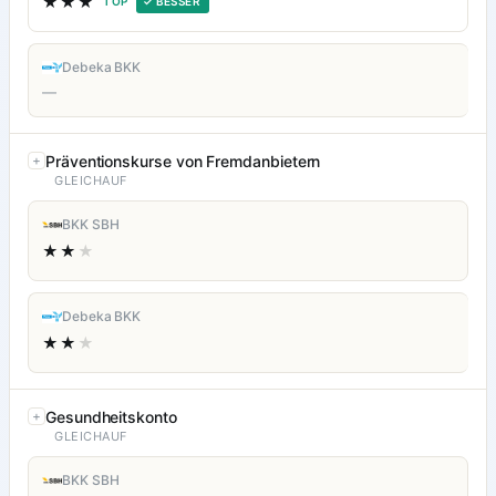
★★★
TOP
✓ BESSER
Debeka BKK
—
Präventionskurse von Fremdanbietern
GLEICHAUF
BKK SBH
★★
★
Debeka BKK
★★
★
Gesundheitskonto
GLEICHAUF
BKK SBH