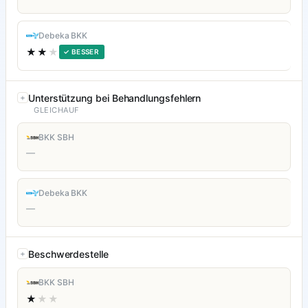
Debeka BKK
★★
★
✓ BESSER
Unterstützung bei Behandlungsfehlern
GLEICHAUF
BKK SBH
—
Debeka BKK
—
Beschwerdestelle
BKK SBH
★
★★