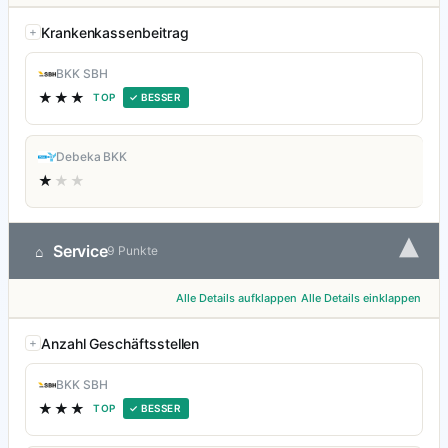
Krankenkassenbeitrag
BKK SBH
★★★
TOP
✓ BESSER
Debeka BKK
★
★★
▾
Service
⌂
9 Punkte
Alle Details aufklappen
Alle Details einklappen
Anzahl Geschäftsstellen
BKK SBH
★★★
TOP
✓ BESSER