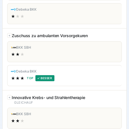
Debeka BKK
★
★★
Zuschuss zu ambulanten Vorsorgekuren
BKK SBH
★★
★
Debeka BKK
★★★
TOP
✓ BESSER
Innovative Krebs- und Strahlentherapie
GLEICHAUF
BKK SBH
★★
★