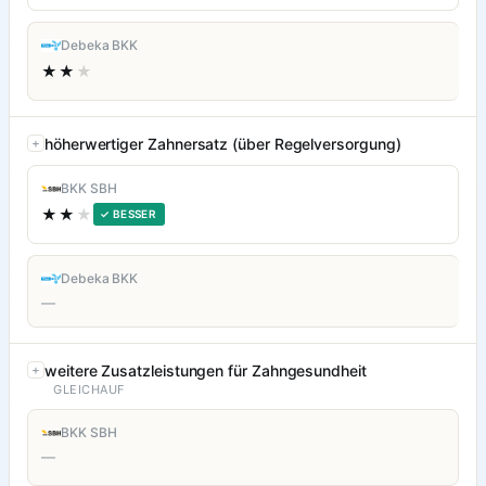
Debeka BKK
★★
★
höherwertiger Zahnersatz (über Regelversorgung)
BKK SBH
★★
★
✓ BESSER
Debeka BKK
—
weitere Zusatzleistungen für Zahngesundheit
GLEICHAUF
BKK SBH
—