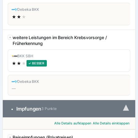
Debeka BKK
★★
★
weitere Leistungen im Bereich Krebsvorsorge /
Früherkennung
BKK SBH
★★
★
✓ BESSER
Debeka BKK
—
▾
Impfungen
•
3 Punkte
Alle Details aufklappen
Alle Details einklappen
Reiseimpfungen (Privatreisen)