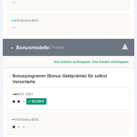
—
Debeka BKK
—
▾
Bonusmodelle
•
2 Punkte
Alle Details aufklappen
Alle Details einklappen
Bonusprogramm (Bonus-Geldprämie) für selbst
Versicherte
BKK SBH
★★
★
✓ BESSER
Debeka BKK
★
★★