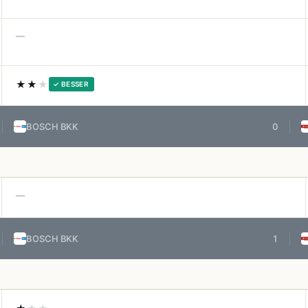
—
★★
★
✓ BESSER
BOSCH BKK
0
—
BOSCH BKK
1