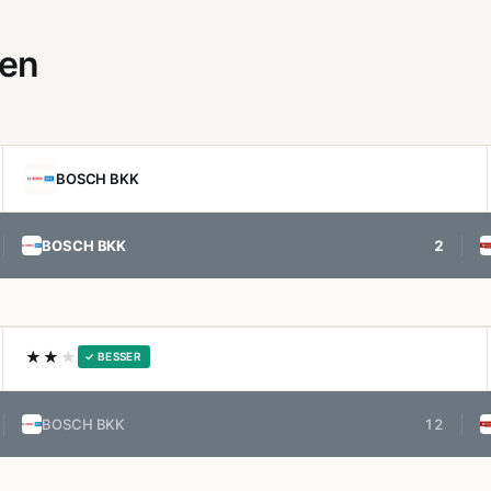
gen
BOSCH BKK
BOSCH BKK
2
★★
★
✓ BESSER
BOSCH BKK
12