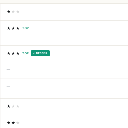
★
★★
★★★
TOP
★★★
TOP
✓ BESSER
—
—
★
★★
★★
★