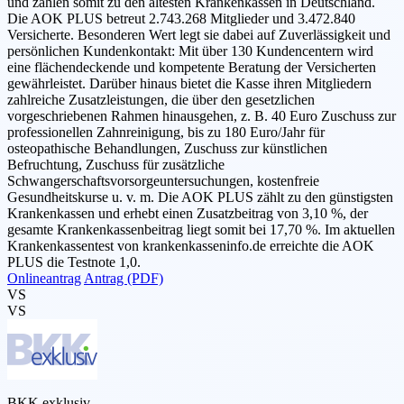
und zählen somit zu den ältesten Krankenkassen in Deutschland.
Die AOK PLUS betreut 2.743.268 Mitglieder und 3.472.840
Versicherte. Besonderen Wert legt sie dabei auf Zuverlässigkeit und
persönlichen Kundenkontakt: Mit über 130 Kundencentern wird
eine flächendeckende und kompetente Beratung der Versicherten
gewährleistet. Darüber hinaus bietet die Kasse ihren Mitgliedern
zahlreiche Zusatzleistungen, die über den gesetzlichen
vorgeschriebenen Rahmen hinausgehen, z. B. 40 Euro Zuschuss zur
professionellen Zahnreinigung, bis zu 180 Euro/Jahr für
osteopathische Behandlungen, Zuschuss zur künstlichen
Befruchtung, Zuschuss für zusätzliche
Schwangerschaftsvorsorgeuntersuchungen, kostenfreie
Gesundheitskurse u. v. m. Die AOK PLUS zählt zu den günstigsten
Krankenkassen und erhebt einen Zusatzbeitrag von 3,10 %, der
gesamte Krankenkassenbeitrag liegt somit bei 17,70 %. Im aktuellen
Krankenkassentest von krankenkasseninfo.de erreichte die AOK
PLUS die Testnote 1,0.
Onlineantrag
Antrag (PDF)
VS
VS
BKK exklusiv