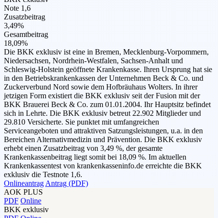
Note 1,6
Zusatzbeitrag
3,49%
Gesamtbeitrag
18,09%
Die BKK exklusiv ist eine in Bremen, Mecklenburg-Vorpommern,
Niedersachsen, Nordrhein-Westfalen, Sachsen-Anhalt und
Schleswig-Holstein geöffnete Krankenkasse. Ihren Ursprung hat sie
in den Betriebskrankenkassen der Unternehmen Beck & Co. und
Zuckerverbund Nord sowie dem Hofbräuhaus Wolters. In ihrer
jetzigen Form existiert die BKK exklusiv seit der Fusion mit der
BKK Brauerei Beck & Co. zum 01.01.2004. Ihr Hauptsitz befindet
sich in Lehrte. Die BKK exklusiv betreut 22.902 Mitglieder und
29.810 Versicherte. Sie punktet mit umfangreichen
Serviceangeboten und attraktiven Satzungsleistungen, u.a. in den
Bereichen Alternativmedizin und Prävention. Die BKK exklusiv
erhebt einen Zusatzbeitrag von 3,49 %, der gesamte
Krankenkassenbeitrag liegt somit bei 18,09 %. Im aktuellen
Krankenkassentest von krankenkasseninfo.de erreichte die BKK
exklusiv die Testnote 1,6.
Onlineantrag
Antrag (PDF)
AOK PLUS
PDF
Online
BKK exklusiv