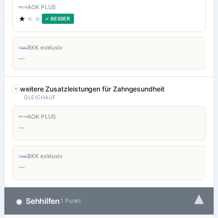
AOK PLUS
★
★★
✓ BESSER
BKK exklusiv
—
weitere Zusatzleistungen für Zahngesundheit
GLEICHAUF
AOK PLUS
—
BKK exklusiv
—
▾
Sehhilfen
◉
1 Punkt