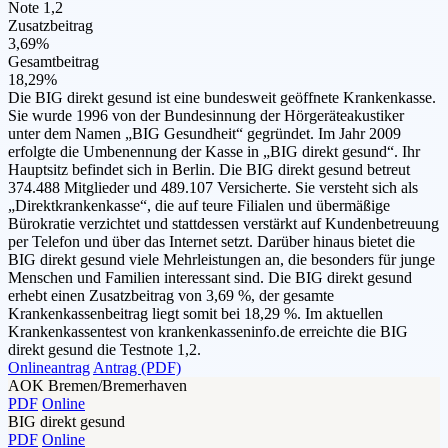
Note 1,2
Zusatzbeitrag
3,69%
Gesamtbeitrag
18,29%
Die BIG direkt gesund ist eine bundesweit geöffnete Krankenkasse.
Sie wurde 1996 von der Bundesinnung der Hörgeräteakustiker
unter dem Namen „BIG Gesundheit“ gegründet. Im Jahr 2009
erfolgte die Umbenennung der Kasse in „BIG direkt gesund“. Ihr
Hauptsitz befindet sich in Berlin. Die BIG direkt gesund betreut
374.488 Mitglieder und 489.107 Versicherte. Sie versteht sich als
„Direktkrankenkasse“, die auf teure Filialen und übermäßige
Bürokratie verzichtet und stattdessen verstärkt auf Kundenbetreuung
per Telefon und über das Internet setzt. Darüber hinaus bietet die
BIG direkt gesund viele Mehrleistungen an, die besonders für junge
Menschen und Familien interessant sind. Die BIG direkt gesund
erhebt einen Zusatzbeitrag von 3,69 %, der gesamte
Krankenkassenbeitrag liegt somit bei 18,29 %. Im aktuellen
Krankenkassentest von krankenkasseninfo.de erreichte die BIG
direkt gesund die Testnote 1,2.
Onlineantrag
Antrag (PDF)
AOK Bremen/Bremerhaven
PDF
Online
BIG direkt gesund
PDF
Online