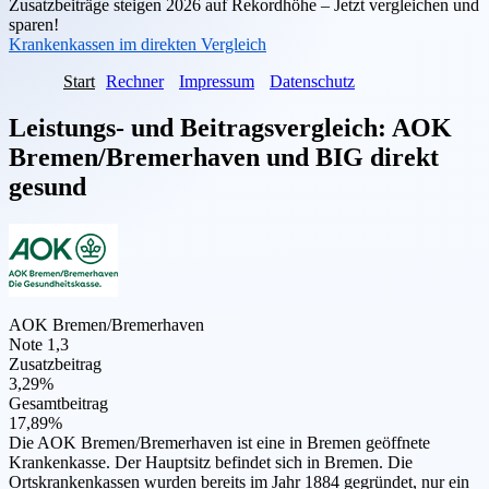
Zusatzbeiträge steigen 2026 auf Rekordhöhe – Jetzt vergleichen und
sparen!
Krankenkassen im direkten Vergleich
Start
Rechner
Impressum
Datenschutz
Leistungs- und Beitragsvergleich:
AOK
Bremen/Bremerhaven
und
BIG direkt
gesund
AOK Bremen/Bremerhaven
Note 1,3
Zusatzbeitrag
3,29%
Gesamtbeitrag
17,89%
Die AOK Bremen/Bremerhaven ist eine in Bremen geöffnete
Krankenkasse. Der Hauptsitz befindet sich in Bremen. Die
Ortskrankenkassen wurden bereits im Jahr 1884 gegründet, nur ein