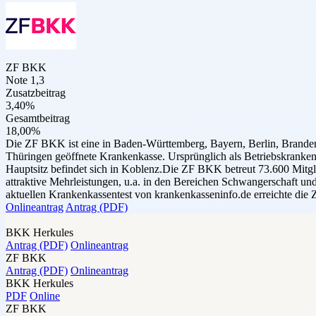
ZF BKK
Note 1,3
Zusatzbeitrag
3,40%
Gesamtbeitrag
18,00%
Die ZF BKK ist eine in Baden-Württemberg, Bayern, Berlin, Brande
Thüringen geöffnete Krankenkasse. Ursprünglich als Betriebskrankenka
Hauptsitz befindet sich in Koblenz.Die ZF BKK betreut 73.600 Mitgli
attraktive Mehrleistungen, u.a. in den Bereichen Schwangerschaft un
aktuellen Krankenkassentest von krankenkasseninfo.de erreichte die
Onlineantrag
Antrag (PDF)
BKK Herkules
Antrag (PDF)
Onlineantrag
ZF BKK
Antrag (PDF)
Onlineantrag
BKK Herkules
PDF
Online
ZF BKK