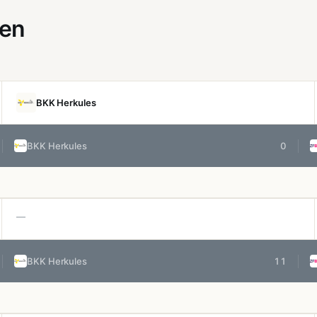
gen
BKK Herkules
BKK Herkules
0
—
BKK Herkules
11