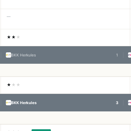
—
★★
★
BKK Herkules
1
★
★★
BKK Herkules
3