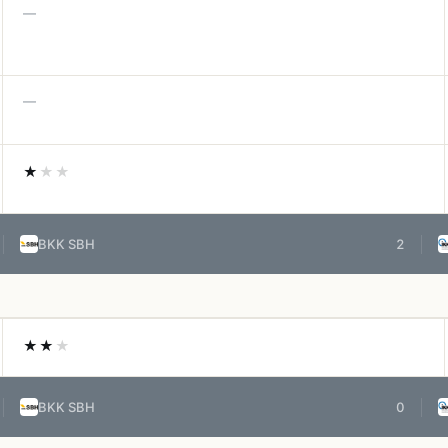
—
—
★
★★
BKK SBH
2
★★
★
BKK SBH
0