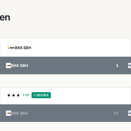
gen
BKK SBH
BKK SBH
3
★★★
TOP
✓ BESSER
BKK SBH
15