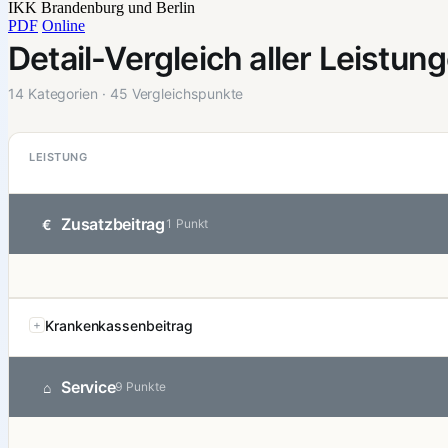
IKK Brandenburg und Berlin
PDF
Online
Detail-Vergleich aller Leistun
14 Kategorien · 45 Vergleichspunkte
LEISTUNG
Zusatzbeitrag
€
1 Punkt
Krankenkassenbeitrag
Service
⌂
9 Punkte