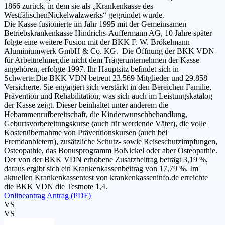
1866 zurück, in dem sie als „Krankenkasse des
WestfälischenNickelwalzwerks“ gegründet wurde.
Die Kasse fusionierte im Jahr 1995 mit der Gemeinsamen
Betriebskrankenkasse Hindrichs-Auffermann AG, 10 Jahre später
folgte eine weitere Fusion mit der BKK F. W. Brökelmann
Aluminiumwerk GmbH & Co. KG. Die Öffnung der BKK VDN
für Arbeitnehmer,die nicht dem Trägerunternehmen der Kasse
angehören, erfolgte 1997. Ihr Hauptsitz befindet sich in
Schwerte.Die BKK VDN betreut 23.569 Mitglieder und 29.858
Versicherte. Sie engagiert sich verstärkt in den Bereichen Familie,
Prävention und Rehabilitation, was sich auch im Leistungskatalog
der Kasse zeigt. Dieser beinhaltet unter anderem die
Hebammenrufbereitschaft, die Kinderwunschbehandlung,
Geburtsvorbereitungskurse (auch für werdende Väter), die volle
Kostenübernahme von Präventionskursen (auch bei
Fremdanbietern), zusätzliche Schutz- sowie Reiseschutzimpfungen,
Osteopathie, das Bonusprogramm BoNickel oder aber Osteopathie.
Der von der BKK VDN erhobene Zusatzbeitrag beträgt 3,19 %,
daraus ergibt sich ein Krankenkassenbeitrag von 17,79 %. Im
aktuellen Krankenkassentest von krankenkasseninfo.de erreichte
die BKK VDN die Testnote 1,4.
Onlineantrag
Antrag (PDF)
VS
VS