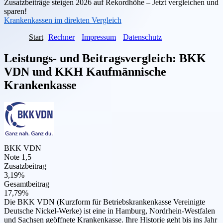
Zusatzbeiträge steigen 2026 auf Rekordhöhe – Jetzt vergleichen und
sparen!
Krankenkassen im direkten Vergleich
Start
Rechner
Impressum
Datenschutz
Leistungs- und Beitragsvergleich:
BKK
VDN
und
KKH Kaufmännische
Krankenkasse
BKK VDN
Note 1,5
Zusatzbeitrag
3,19%
Gesamtbeitrag
17,79%
Die BKK VDN (Kurzform für Betriebskrankenkasse Vereinigte
Deutsche Nickel-Werke) ist eine in Hamburg, Nordrhein-Westfalen
und Sachsen geöffnete Krankenkasse. Ihre Historie geht bis ins Jahr