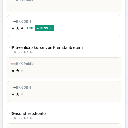
—
BKK SBH
★★★
TOP
✓ BESSER
Präventionskurse von Fremdanbietern
GLEICHAUF
BKK Public
★★
★
BKK SBH
★★
★
Gesundheitskonto
GLEICHAUF