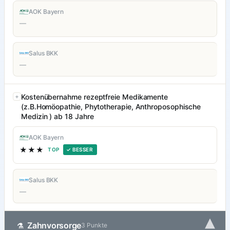
AOK Bayern
—
Salus BKK
—
Kostenübernahme rezeptfreie Medikamente
(z.B.Homöopathie, Phytotherapie, Anthroposophische
Medizin ) ab 18 Jahre
AOK Bayern
★★★
TOP
✓ BESSER
Salus BKK
—
▾
Zahnvorsorge
⚗
3 Punkte