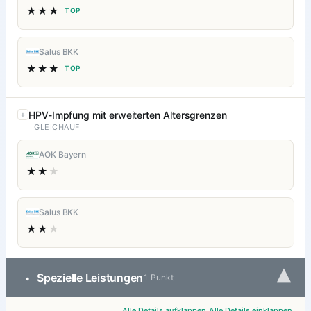
★★★
TOP
Salus BKK
★★★
TOP
HPV-Impfung mit erweiterten Altersgrenzen
GLEICHAUF
AOK Bayern
★★
★
Salus BKK
★★
★
▾
Spezielle Leistungen
•
1 Punkt
Alle Details aufklappen
Alle Details einklappen