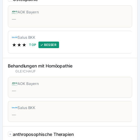
AOK Bayern
—
Salus BKK
★★★
TOP
✓ BESSER
Behandlungen mit Homöopathie
GLEICHAUF
AOK Bayern
—
Salus BKK
—
anthroposophische Therapien