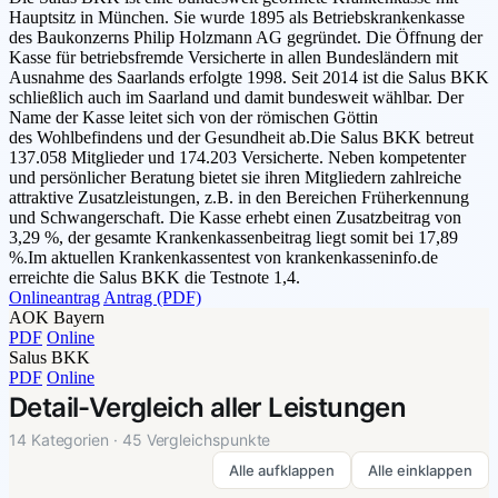
Hauptsitz in München. Sie wurde 1895 als Betriebskrankenkasse
des Baukonzerns Philip Holzmann AG gegründet. Die Öffnung der
Kasse für betriebsfremde Versicherte in allen Bundesländern mit
Ausnahme des Saarlands erfolgte 1998. Seit 2014 ist die Salus BKK
schließlich auch im Saarland und damit bundesweit wählbar. Der
Name der Kasse leitet sich von der römischen Göttin
des Wohlbefindens und der Gesundheit ab.Die Salus BKK betreut
137.058 Mitglieder und 174.203 Versicherte. Neben kompetenter
und persönlicher Beratung bietet sie ihren Mitgliedern zahlreiche
attraktive Zusatzleistungen, z.B. in den Bereichen Früherkennung
und Schwangerschaft. Die Kasse erhebt einen Zusatzbeitrag von
3,29 %, der gesamte Krankenkassenbeitrag liegt somit bei 17,89
%.Im aktuellen Krankenkassentest von krankenkasseninfo.de
erreichte die Salus BKK die Testnote 1,4.
Onlineantrag
Antrag (PDF)
AOK Bayern
PDF
Online
Salus BKK
PDF
Online
Detail-Vergleich aller Leistungen
14 Kategorien · 45 Vergleichspunkte
Alle aufklappen
Alle einklappen