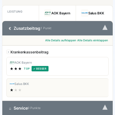
LEISTUNG
AOK Bayern
Salus BKK
▾
Zusatzbeitrag
€
1 Punkt
Alle Details aufklappen
Alle Details einklappen
Krankenkassenbeitrag
AOK Bayern
★★★
TOP
✓ BESSER
Salus BKK
★
★★
▾
Service
⌂
9 Punkte