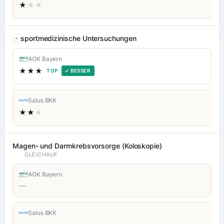
★
★★
sportmedizinische Untersuchungen
AOK Bayern
★★★
TOP
✓ BESSER
Salus BKK
★★
★
Magen- und Darmkrebsvorsorge (Koloskopie)
GLEICHAUF
AOK Bayern
—
Salus BKK