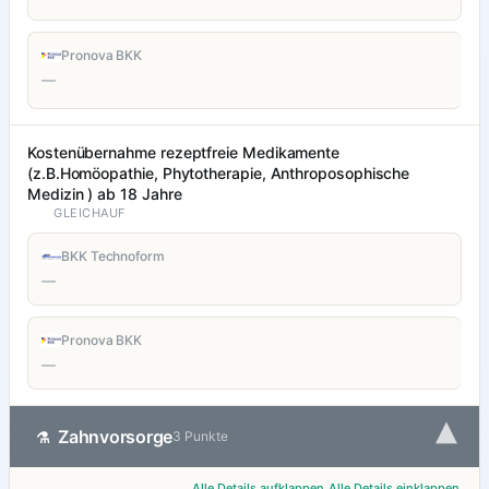
Pronova BKK
—
Kostenübernahme rezeptfreie Medikamente
(z.B.Homöopathie, Phytotherapie, Anthroposophische
Medizin ) ab 18 Jahre
GLEICHAUF
BKK Technoform
—
Pronova BKK
—
▾
Zahnvorsorge
⚗
3 Punkte
Alle Details aufklappen
Alle Details einklappen