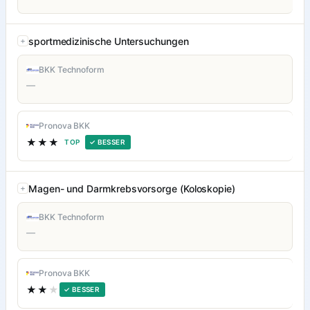
sportmedizinische Untersuchungen
BKK Technoform
—
Pronova BKK
★★★
TOP
✓ BESSER
Magen- und Darmkrebsvorsorge (Koloskopie)
BKK Technoform
—
Pronova BKK
★★
★
✓ BESSER