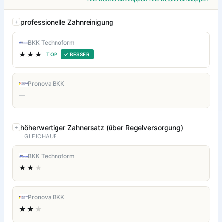
professionelle Zahnreinigung
BKK Technoform
★★★
TOP
✓ BESSER
Pronova BKK
—
höherwertiger Zahnersatz (über Regelversorgung)
GLEICHAUF
BKK Technoform
★★
★
Pronova BKK
★★
★