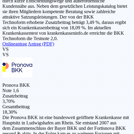
durch kurze Entscheidungswege und außerordentliche
Kundennähe aus. Neben dem gesetzlichen Leistungskatalog bietet
sie ihren Mitgliedern kompetente Beratung sowie zahlreiche
attraktive Satzungsleistungen. Der von der BKK
Technoform erhobene Zusatzbeitrag beträgt 3,49 %, daraus ergibt
sich ein Krankenkassenbeitrag von 18,09 %. Im aktuellen
Krankenkassentest von krankenkasseninfo.de erreichte die BKK
Technoform die Testnote 2,0.
Onlineantrag
Antrag (PDF)
VS
VS
Pronova BKK
Note 1,6
Zusatzbeitrag
3,70%
Gesamtbeitrag
18,30%
Die Pronova BKK ist eine bundesweit geöffnete Krankenkasse mit
Hauptsitz in Ludwigshafen am Rhein. Sie entstand 2007 aus
dem Zusammenschluss der Bayer BKK und der Fortisnova BKK
gesund & aktiv. In der Folge kam es zu weiteren Fusionen mit