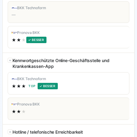
BKK Technoform
—
Pronova BKK
★★
★
✓ BESSER
Kennwortgeschützte Online-Geschäftsstelle und
Krankenkassen-App
BKK Technoform
★★★
TOP
✓ BESSER
Pronova BKK
★★
★
Hotline / telefonische Erreichbarkeit