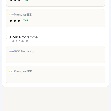
Pronova BKK
★★★
TOP
DMP Programme
GLEICHAUF
BKK Technoform
—
Pronova BKK
—