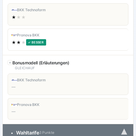
BKK Technoform
★
★★
Pronova BKK
★★
★
✓ BESSER
Bonusmodell (Erläuterungen)
GLEICHAUF
BKK Technoform
—
Pronova BKK
—
▾
Wahltarife
•
3 Punkte