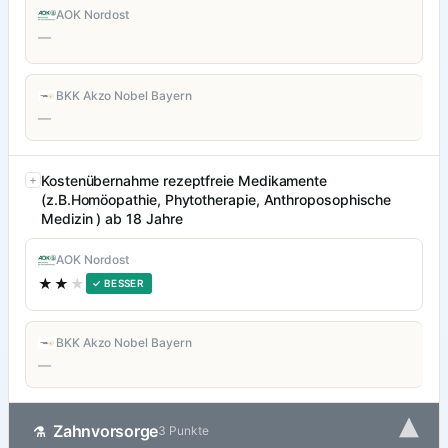
AOK Nordost
—
BKK Akzo Nobel Bayern
—
Kostenübernahme rezeptfreie Medikamente
(z.B.Homöopathie, Phytotherapie, Anthroposophische
Medizin ) ab 18 Jahre
AOK Nordost
★★
★
✓ BESSER
BKK Akzo Nobel Bayern
—
▾
Zahnvorsorge
⚗
3 Punkte