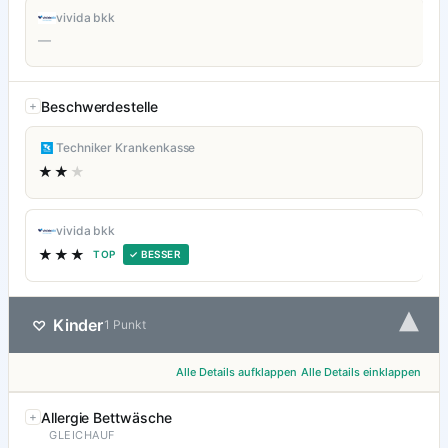
vivida bkk
—
Beschwerdestelle
Techniker Krankenkasse
★★
★
vivida bkk
★★★
TOP
✓ BESSER
▾
Kinder
♡
1 Punkt
Alle Details aufklappen
Alle Details einklappen
Allergie Bettwäsche
GLEICHAUF