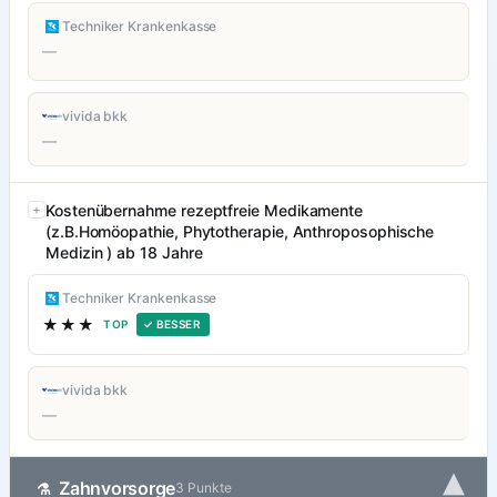
Techniker Krankenkasse
—
vivida bkk
—
Kostenübernahme rezeptfreie Medikamente
(z.B.Homöopathie, Phytotherapie, Anthroposophische
Medizin ) ab 18 Jahre
Techniker Krankenkasse
★★★
TOP
✓ BESSER
vivida bkk
—
▾
Zahnvorsorge
⚗
3 Punkte