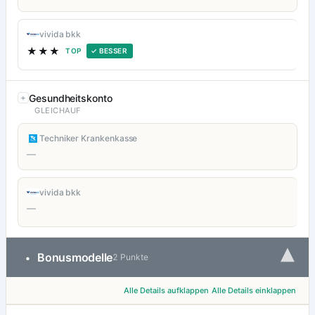
vivida bkk
★★★
TOP
✓ BESSER
Gesundheitskonto
GLEICHAUF
Techniker Krankenkasse
—
vivida bkk
—
▾
Bonusmodelle
•
2 Punkte
Alle Details aufklappen
Alle Details einklappen