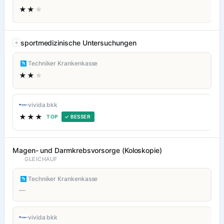
★★
★
sportmedizinische Untersuchungen
Techniker Krankenkasse
★★
★
vivida bkk
★★★
TOP
✓ BESSER
Magen- und Darmkrebsvorsorge (Koloskopie)
GLEICHAUF
Techniker Krankenkasse
—
vivida bkk