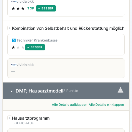
vivida bkk
★★★
TOP
✓ BESSER
Kombination von Selbstbehalt und Rückerstattung möglich
Techniker Krankenkasse
★
★★
✓ BESSER
vivida bkk
—
▾
DMP, Hausarztmodell
•
2 Punkte
Alle Details aufklappen
Alle Details einklappen
Hausarztprogramm
GLEICHAUF