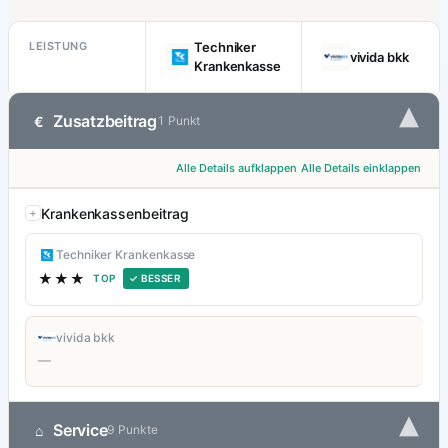
LEISTUNG
Techniker
vivida bkk
Krankenkasse
▾
Zusatzbeitrag
€
1 Punkt
Alle Details aufklappen
Alle Details einklappen
Krankenkassenbeitrag
Techniker Krankenkasse
★★★
TOP
✓ BESSER
vivida bkk
—
▾
Service
⌂
9 Punkte