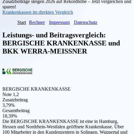
Zusatzbeiträge steigen 2026 auf Rekordhöhe – Jetzt vergleichen und
sparen!
Krankenkassen im direkten Vergleich
Start
Rechner
Impressum
Datenschutz
Leistungs- und Beitragsvergleich:
BERGISCHE KRANKENKASSE
und
BKK WERRA-MEISSNER
BERGISCHE KRANKENKASSE
Note 1,2
Zusatzbeitrag
3,79%
Gesamtbeitrag
18,39%
Die BERGISCHE KRANKENKASSE ist eine in Hamburg,
Hessen und Nordrhein-Westfalen geöffnete Krankenkasse. Über
100 Mitarbeiter in den Kundenzentren in Solingen, Wuppertal und