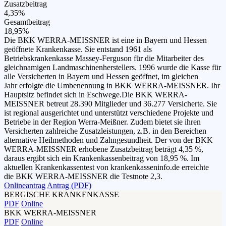
Zusatzbeitrag
4,35%
Gesamtbeitrag
18,95%
Die BKK WERRA-MEISSNER ist eine in Bayern und Hessen
geöffnete Krankenkasse. Sie entstand 1961 als
Betriebskrankenkasse Massey-Ferguson für die Mitarbeiter des
gleichnamigen Landmaschinenherstellers. 1996 wurde die Kasse für
alle Versicherten in Bayern und Hessen geöffnet, im gleichen
Jahr erfolgte die Umbenennung in BKK WERRA-MEISSNER. Ihr
Hauptsitz befindet sich in Eschwege.Die BKK WERRA-
MEISSNER betreut 28.390 Mitglieder und 36.277 Versicherte. Sie
ist regional ausgerichtet und unterstützt verschiedene Projekte und
Betriebe in der Region Werra-Meißner. Zudem bietet sie ihren
Versicherten zahlreiche Zusatzleistungen, z.B. in den Bereichen
alternative Heilmethoden und Zahngesundheit. Der von der BKK
WERRA-MEISSNER erhobene Zusatzbeitrag beträgt 4,35 %,
daraus ergibt sich ein Krankenkassenbeitrag von 18,95 %. Im
aktuellen Krankenkassentest von krankenkasseninfo.de erreichte
die BKK WERRA-MEISSNER die Testnote 2,3.
Onlineantrag
Antrag (PDF)
BERGISCHE KRANKENKASSE
PDF
Online
BKK WERRA-MEISSNER
PDF
Online