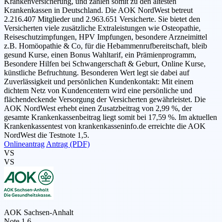
Krankenversicherung, und zählen somit zu den ältesten
Krankenkassen in Deutschland. Die AOK NordWest betreut
2.216.407 Mitglieder und 2.963.651 Versicherte. Sie bietet den
Versicherten viele zusätzliche Extraleistungen wie Osteopathie,
Reiseschutzimpfungen, HPV Impfungen, besondere Arzneimittel
z.B. Homöopathie & Co, für die Hebammenrufbereitschaft, bleib
gesund Kurse, einen Bonus Wahltarif, ein Prämienprogramm,
Besondere Hilfen bei Schwangerschaft & Geburt, Online Kurse,
künstliche Befruchtung. Besonderen Wert legt sie dabei auf
Zuverlässigkeit und persönlichen Kundenkontakt: Mit einem
dichtem Netz von Kundencentern wird eine persönliche und
flächendeckende Versorgung der Versicherten gewährleistet. Die
AOK NordWest erhebt einen Zusatzbeitrag von 2,99 %, der
gesamte Krankenkassenbeitrag liegt somit bei 17,59 %. Im aktuellen
Krankenkassentest von krankenkasseninfo.de erreichte die AOK
NordWest die Testnote 1,5.
Onlineantrag
Antrag (PDF)
VS
VS
AOK Sachsen-Anhalt
Note 1,6