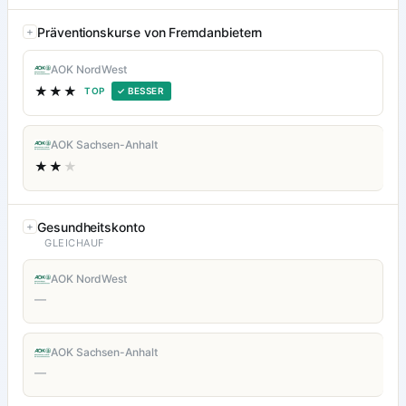
Präventionskurse von Fremdanbietern
AOK NordWest
★★★
TOP
✓ BESSER
AOK Sachsen-Anhalt
★★
★
Gesundheitskonto
GLEICHAUF
AOK NordWest
—
AOK Sachsen-Anhalt
—