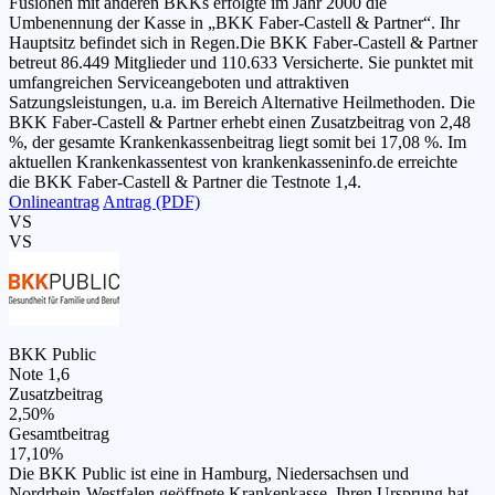
Fusionen mit anderen BKKs erfolgte im Jahr 2000 die
Umbenennung der Kasse in „BKK Faber-Castell & Partner“. Ihr
Hauptsitz befindet sich in Regen.Die BKK Faber-Castell & Partner
betreut 86.449 Mitglieder und 110.633 Versicherte. Sie punktet mit
umfangreichen Serviceangeboten und attraktiven
Satzungsleistungen, u.a. im Bereich Alternative Heilmethoden. Die
BKK Faber-Castell & Partner erhebt einen Zusatzbeitrag von 2,48
%, der gesamte Krankenkassenbeitrag liegt somit bei 17,08 %. Im
aktuellen Krankenkassentest von krankenkasseninfo.de erreichte
die BKK Faber-Castell & Partner die Testnote 1,4.
Onlineantrag
Antrag (PDF)
VS
VS
BKK Public
Note 1,6
Zusatzbeitrag
2,50%
Gesamtbeitrag
17,10%
Die BKK Public ist eine in Hamburg, Niedersachsen und
Nordrhein-Westfalen geöffnete Krankenkasse. Ihren Ursprung hat