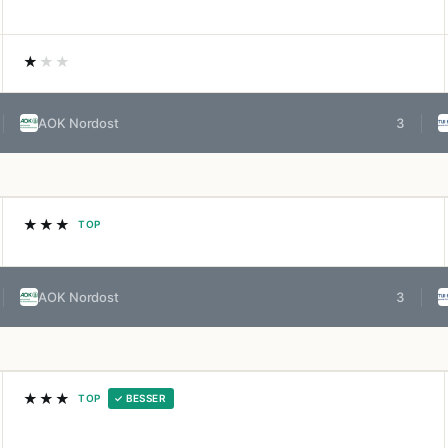
★
★★
AOK Nordost
3
★★★
TOP
AOK Nordost
3
★★★
TOP
✓ BESSER