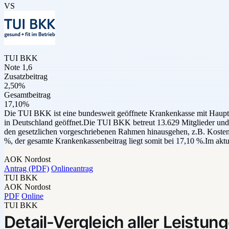
VS
TUI BKK
Note 1,6
Zusatzbeitrag
2,50%
Gesamtbeitrag
17,10%
Die TUI BKK ist eine bundesweit geöffnete Krankenkasse mit Hauptsit
in Deutschland geöffnet.Die TUI BKK betreut 13.629 Mitglieder und 1
den gesetzlichen vorgeschriebenen Rahmen hinausgehen, z.B. Kosten
%, der gesamte Krankenkassenbeitrag liegt somit bei 17,10 %.Im akt
AOK Nordost
Antrag (PDF)
Onlineantrag
TUI BKK
AOK Nordost
PDF
Online
TUI BKK
Detail-Vergleich aller Leistun