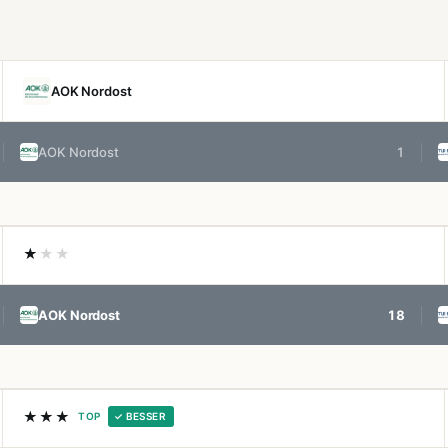
AOK Nordost
AOK Nordost
1
★
★★
AOK Nordost
18
★★★
TOP
✓ BESSER