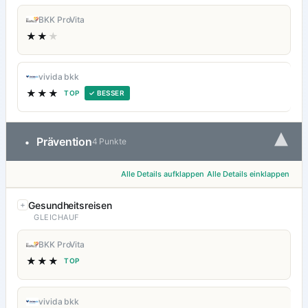
BKK ProVita
★★
★
vivida bkk
★★★
TOP
✓ BESSER
▾
Prävention
•
4 Punkte
Alle Details aufklappen
Alle Details einklappen
Gesundheitsreisen
GLEICHAUF
BKK ProVita
★★★
TOP
vivida bkk