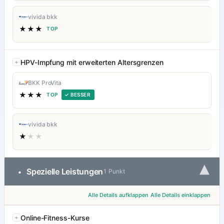
vivida bkk
★★★
TOP
HPV-Impfung mit erweiterten Altersgrenzen
BKK ProVita
★★★
TOP
✓ BESSER
vivida bkk
★
★★
▾
Spezielle Leistungen
•
1 Punkt
Alle Details aufklappen
Alle Details einklappen
Online-Fitness-Kurse