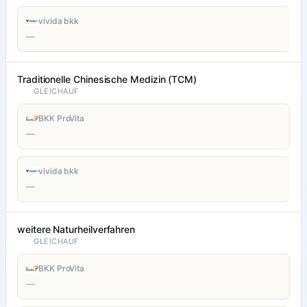
vivida bkk
—
Traditionelle Chinesische Medizin (TCM)
GLEICHAUF
BKK ProVita
—
vivida bkk
—
weitere Naturheilverfahren
GLEICHAUF
BKK ProVita
—