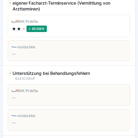
eigener Facharzt-Terminservice (Vermittlung von
Arztterminen)
BKK ProVita
★★
★
✓ BESSER
vivida bkk
—
Unterstützung bei Behandlungsfehlern
GLEICHAUF
BKK ProVita
—
vivida bkk
—