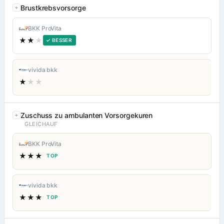
Brustkrebsvorsorge
BKK ProVita
★★
★
✓ BESSER
vivida bkk
★
★★
Zuschuss zu ambulanten Vorsorgekuren
GLEICHAUF
BKK ProVita
★★★
TOP
vivida bkk
★★★
TOP