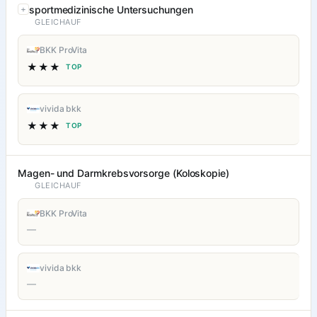
sportmedizinische Untersuchungen
GLEICHAUF
BKK ProVita
★★★
TOP
vivida bkk
★★★
TOP
Magen- und Darmkrebsvorsorge (Koloskopie)
GLEICHAUF
BKK ProVita
—
vivida bkk
—