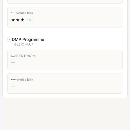
vivida bkk
★★★
TOP
DMP Programme
GLEICHAUF
BKK ProVita
—
vivida bkk
—