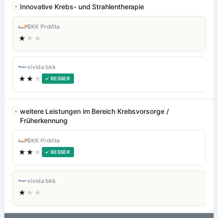
Innovative Krebs- und Strahlentherapie
BKK ProVita
★
★★
vivida bkk
★★
★
✓ BESSER
weitere Leistungen im Bereich Krebsvorsorge /
Früherkennung
BKK ProVita
★★
★
✓ BESSER
vivida bkk
★
★★