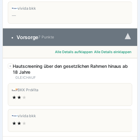
vivida bkk
—
▾
Vorsorge
•
7 Punkte
Alle Details aufklappen
Alle Details einklappen
Hautscreening über den gesetzlichen Rahmen hinaus ab
18 Jahre
GLEICHAUF
BKK ProVita
★★
★
vivida bkk
★★
★