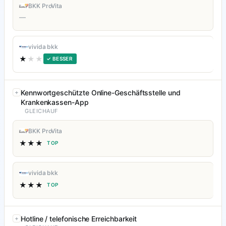
BKK ProVita
—
vivida bkk
★
★★
✓ BESSER
Kennwortgeschützte Online-Geschäftsstelle und
Krankenkassen-App
GLEICHAUF
BKK ProVita
★★★
TOP
vivida bkk
★★★
TOP
Hotline / telefonische Erreichbarkeit