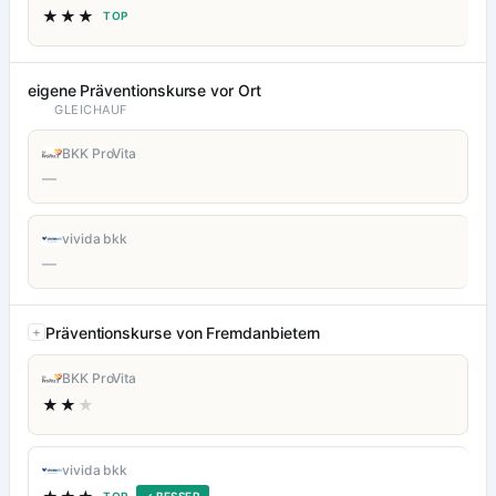
★★★
TOP
eigene Präventionskurse vor Ort
GLEICHAUF
BKK ProVita
—
vivida bkk
—
Präventionskurse von Fremdanbietern
BKK ProVita
★★
★
vivida bkk