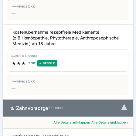
vivida bkk
—
Kostenübernahme rezeptfreie Medikamente
(z.B.Homöopathie, Phytotherapie, Anthroposophische
Medizin ) ab 18 Jahre
BKK ProVita
★★★
TOP
✓ BESSER
vivida bkk
—
▾
Zahnvorsorge
⚗
3 Punkte
Alle Details aufklappen
Alle Details einklappen