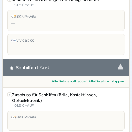
GLEICHAUF
BKK ProVita
—
vivida bkk
—
▾
Sehhilfen
◉
1 Punkt
Alle Details aufklappen
Alle Details einklappen
Zuschuss für Sehhilfen (Brille, Kontaktlinsen,
Optoelektronik)
GLEICHAUF
BKK ProVita
—