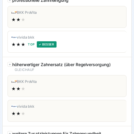
professionelle Zahnreinigung
BKK ProVita
★★
★
vivida bkk
★★★
TOP
✓ BESSER
höherwertiger Zahnersatz (über Regelversorgung)
GLEICHAUF
BKK ProVita
★★
★
vivida bkk
★★
★
weitere Zusatzleistungen für Zahngesundheit