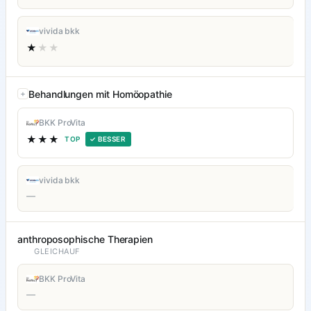
vivida bkk
★
★★
Behandlungen mit Homöopathie
BKK ProVita
★★★
TOP
✓ BESSER
vivida bkk
—
anthroposophische Therapien
GLEICHAUF
BKK ProVita
—