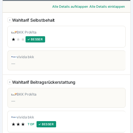
Alle Details aufklappen
Alle Details einklappen
Wahltarif Selbstbehalt
BKK ProVita
★
★★
✓ BESSER
vivida bkk
—
Wahltarif Beitragsrückerstattung
BKK ProVita
—
vivida bkk
★★★
TOP
✓ BESSER