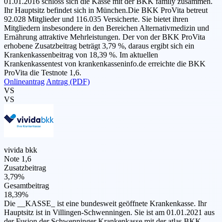
01.01.2016 schloss sich die Kasse mit der BKK family zusammen.
Ihr Hauptsitz befindet sich in München.Die BKK ProVita betreut
92.028 Mitglieder und 116.035 Versicherte. Sie bietet ihren
Mitgliedern insbesondere in den Bereichen Alternativmedizin und
Ernährung attraktive Mehrleistungen. Der von der BKK ProVita
erhobene Zusatzbeitrag beträgt 3,79 %, daraus ergibt sich ein
Krankenkassenbeitrag von 18,39 %. Im aktuellen
Krankenkassentest von krankenkasseninfo.de erreichte die BKK
ProVita die Testnote 1,6.
Onlineantrag
Antrag (PDF)
VS
VS
vivida bkk
Note 1,6
Zusatzbeitrag
3,79%
Gesamtbeitrag
18,39%
Die __KASSE_ ist eine bundesweit geöffnete Krankenkasse. Ihr
Hauptsitz ist in Villingen-Schwenningen. Sie ist am 01.01.2021 aus
der Fusion der Schwenninger Krankenkasse mit der atlas BKK