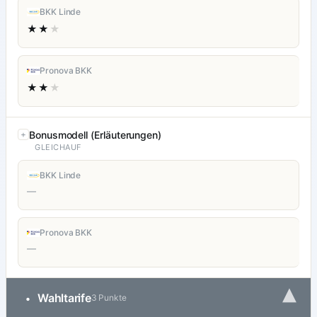
BKK Linde
★★
★
Pronova BKK
★★
★
Bonusmodell (Erläuterungen)
GLEICHAUF
BKK Linde
—
Pronova BKK
—
▾
Wahltarife
•
3 Punkte