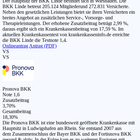
Der Hauptsitz der BKK Linde befindet sich in Wiesbaden. Die
BKK Linde betreut 205.124 Mitgliederund 272.831 Versicherte.
Neben den gesetzlichen Leistungen bietet sie ihren Versicherten ein
breites Angebot an zusätzlichen Service-, Vorsorge- und
Therapieleistungen. Der erhobene Zusatzbeitrag beträgt 2,99 %,
daraus ergibt sich ein Krankenkassenbeitrag von 17,59 %. Im
aktuellen Krankenkassentest von krankenkasseninfo.de erreichte
die BKK Linde die Testnote 1,4.
Onlineantrag
Antrag (PDF)
VS
VS
Pronova BKK
Note 1,6
Zusatzbeitrag
3,70%
Gesamtbeitrag
18,30%
Die Pronova BKK ist eine bundesweit geöffnete Krankenkasse mit
Hauptsitz in Ludwigshafen am Rhein. Sie entstand 2007 aus
dem Zusammenschluss der Bayer BKK und der Fortisnova BKK
gesund & aktiv. In der Folge kam es zu weiteren Fusionen mit