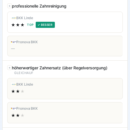
professionelle Zahnreinigung
BKK Linde
★★★
TOP
✓ BESSER
Pronova BKK
—
höherwertiger Zahnersatz (über Regelversorgung)
GLEICHAUF
BKK Linde
★★
★
Pronova BKK
★★
★