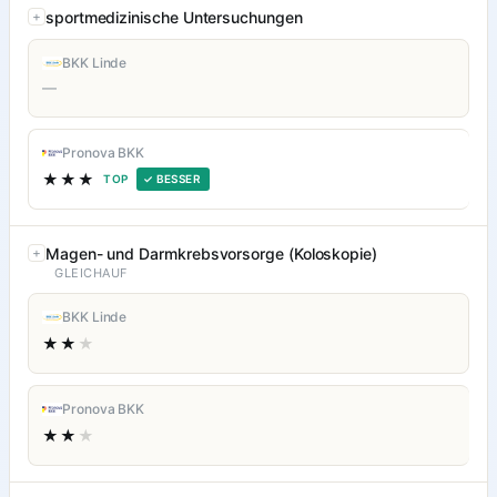
sportmedizinische Untersuchungen
BKK Linde
—
Pronova BKK
★★★
TOP
✓ BESSER
Magen- und Darmkrebsvorsorge (Koloskopie)
GLEICHAUF
BKK Linde
★★
★
Pronova BKK
★★
★