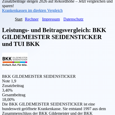
Zusatzbeiträge steigen 2026 auf Rekordhöhe – Jetzt vergleichen und
sparen!
Krankenkassen im direkten Vergleich
Start
Rechner
Impressum
Datenschutz
Leistungs- und Beitragsvergleich:
BKK
GILDEMEISTER SEIDENSTICKER
und
TUI BKK
BKK GILDEMEISTER SEIDENSTICKER
Note 1,9
Zusatzbeitrag
3,40%
Gesamtbeitrag
18,00%
Die BKK GILDEMEISTER SEIDENSTICKER ist eine
bundesweit geöffnete Krankenkasse. Sie entstand 1997 aus dem
Zusammenschluss der BKK Gildemeister und der BKK