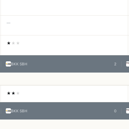
—
★
★★
BKK SBH
2
★★
★
BKK SBH
0