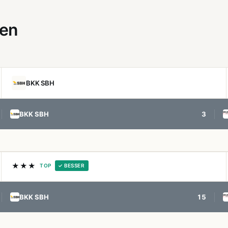
gen
BKK SBH
BKK SBH
3
★★★
TOP
✓ BESSER
BKK SBH
15