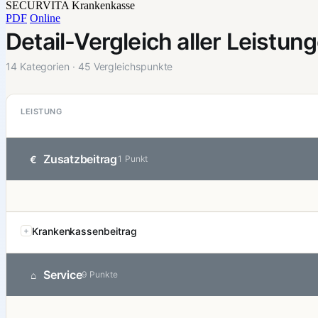
SECURVITA Krankenkasse
PDF
Online
Detail-Vergleich aller Leistun
14 Kategorien · 45 Vergleichspunkte
LEISTUNG
Zusatzbeitrag
€
1 Punkt
Krankenkassenbeitrag
Service
⌂
9 Punkte