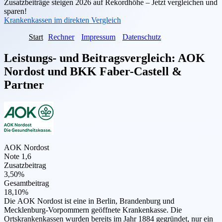
Zusatzbeiträge steigen 2026 auf Rekordhöhe – Jetzt vergleichen und
sparen!
Krankenkassen im direkten Vergleich
Start
Rechner
Impressum
Datenschutz
Leistungs- und Beitragsvergleich:
AOK
Nordost
und
BKK Faber-Castell &
Partner
AOK Nordost
Note 1,6
Zusatzbeitrag
3,50%
Gesamtbeitrag
18,10%
Die AOK Nordost ist eine in Berlin, Brandenburg und
Mecklenburg-Vorpommern geöffnete Krankenkasse. Die
Ortskrankenkassen wurden bereits im Jahr 1884 gegründet, nur ein