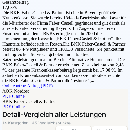
Gesamtbeitrag
17,08%
Die BKK Faber-Castell & Partner ist eine in Bayern geöffnete
Krankenkasse. Sie wurde bereits 1844 als Betriebskrankenkasse für
die Mitarbeiter der Firma Faber-Castell gegründet und gilt damit als
älteste Krankenversicherung Bayerns. Im Zuge von mehreren
Fusionen mit anderen BKKs erfolgte im Jahr 2000 die
Umbenennung der Kasse in „BKK Faber-Castell & Partner“. Ihr
Hauptsitz befindet sich in Regen.Die BKK Faber-Castell & Partner
betreut 86.449 Mitglieder und 110.633 Versicherte. Sie punktet mit
umfangreichen Serviceangeboten und attraktiven
Satzungsleistungen, u.a. im Bereich Alternative Heilmethoden. Die
BKK Faber-Castell & Partner erhebt einen Zusatzbeitrag von 2,48
%, der gesamte Krankenkassenbeitrag liegt somit bei 17,08 %. Im
aktuellen Krankenkassentest von krankenkasseninfo.de erreichte
die BKK Faber-Castell & Partner die Testnote 1,4.
Onlineantrag
Antrag (PDF)
AOK Nordost
PDF
Online
BKK Faber-Castell & Partner
PDF
Online
Detail-Vergleich aller Leistungen
14 Kategorien · 45 Vergleichspunkte