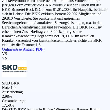
Zuckerverbund Nord sowie dem Hofbräuhaus Wolters. In ihrer
jetzigen Form existiert die BKK exklusiv seit der Fusion mit der
BKK Brauerei Beck & Co. zum 01.01.2004. Ihr Hauptsitz befindet
sich in Lehrte. Die BKK exklusiv betreut 22.902 Mitglieder und
29.810 Versicherte. Sie punktet mit umfangreichen
Serviceangeboten und attraktiven Satzungsleistungen, u.a. in den
Bereichen Alternativmedizin und Prävention. Die BKK exklusiv
erhebt einen Zusatzbeitrag von 3,49 %, der gesamte
Krankenkassenbeitrag liegt somit bei 18,09 %. Im aktuellen
Krankenkassentest von krankenkasseninfo.de erreichte die BKK
exklusiv die Testnote 1,6.
Onlineantrag
Antrag (PDF)
VS
VS
SKD BKK
Note 1,9
Zusatzbeitrag
2,98%
Gesamtbeitrag
17,58%
Die SKD BKK ist eine in Baden-Württemberg, Bayern, Berlin,