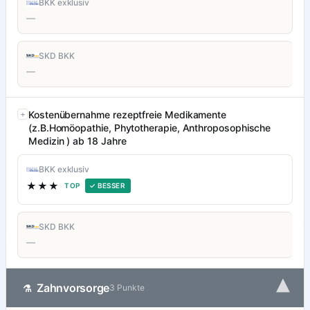
BKK exklusiv
—
SKD BKK
—
Kostenübernahme rezeptfreie Medikamente
(z.B.Homöopathie, Phytotherapie, Anthroposophische
Medizin ) ab 18 Jahre
BKK exklusiv
★★★
TOP
✓ BESSER
SKD BKK
—
▾
Zahnvorsorge
⚗
3 Punkte