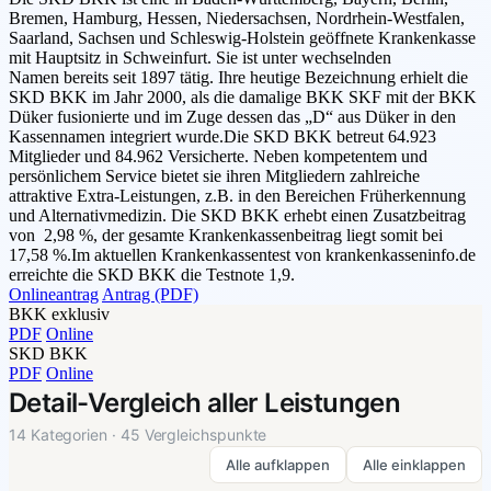
Bremen, Hamburg, Hessen, Niedersachsen, Nordrhein-Westfalen,
Saarland, Sachsen und Schleswig-Holstein geöffnete Krankenkasse
mit Hauptsitz in Schweinfurt. Sie ist unter wechselnden
Namen bereits seit 1897 tätig. Ihre heutige Bezeichnung erhielt die
SKD BKK im Jahr 2000, als die damalige BKK SKF mit der BKK
Düker fusionierte und im Zuge dessen das „D“ aus Düker in den
Kassennamen integriert wurde.Die SKD BKK betreut 64.923
Mitglieder und 84.962 Versicherte. Neben kompetentem und
persönlichem Service bietet sie ihren Mitgliedern zahlreiche
attraktive Extra-Leistungen, z.B. in den Bereichen Früherkennung
und Alternativmedizin. Die SKD BKK erhebt einen Zusatzbeitrag
von 2,98 %, der gesamte Krankenkassenbeitrag liegt somit bei
17,58 %.Im aktuellen Krankenkassentest von krankenkasseninfo.de
erreichte die SKD BKK die Testnote 1,9.
Onlineantrag
Antrag (PDF)
BKK exklusiv
PDF
Online
SKD BKK
PDF
Online
Detail-Vergleich aller Leistungen
14 Kategorien · 45 Vergleichspunkte
Alle aufklappen
Alle einklappen