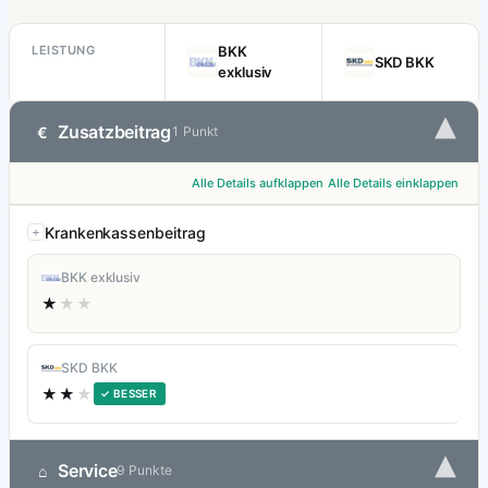
LEISTUNG
BKK
SKD BKK
exklusiv
▾
Zusatzbeitrag
€
1 Punkt
Alle Details aufklappen
Alle Details einklappen
Krankenkassenbeitrag
BKK exklusiv
★
★★
SKD BKK
★★
★
✓ BESSER
▾
Service
⌂
9 Punkte