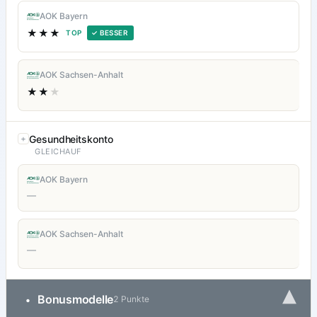
AOK Bayern
★★★
TOP
✓ BESSER
AOK Sachsen-Anhalt
★★
★
Gesundheitskonto
GLEICHAUF
AOK Bayern
—
AOK Sachsen-Anhalt
—
▾
Bonusmodelle
•
2 Punkte