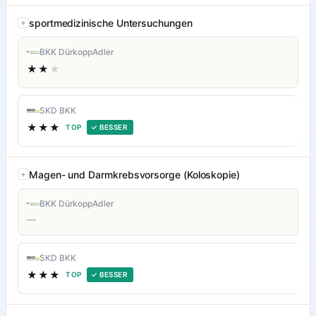
sportmedizinische Untersuchungen
BKK DürkoppAdler
★★
★
SKD BKK
★★★
TOP
✓ BESSER
Magen- und Darmkrebsvorsorge (Koloskopie)
BKK DürkoppAdler
—
SKD BKK
★★★
TOP
✓ BESSER