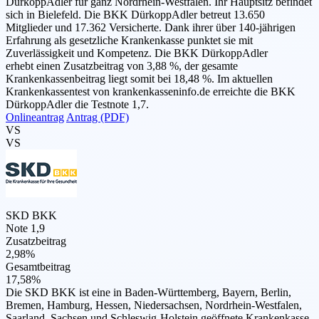
DürkoppAdler für ganz Nordrhein-Westfalen. Ihr Hauptsitz befindet
sich in Bielefeld. Die BKK DürkoppAdler betreut 13.650
Mitglieder und 17.362 Versicherte. Dank ihrer über 140-jährigen
Erfahrung als gesetzliche Krankenkasse punktet sie mit
Zuverlässigkeit und Kompetenz. Die BKK DürkoppAdler
erhebt einen Zusatzbeitrag von 3,88 %, der gesamte
Krankenkassenbeitrag liegt somit bei 18,48 %. Im aktuellen
Krankenkassentest von krankenkasseninfo.de erreichte die BKK
DürkoppAdler die Testnote 1,7.
Onlineantrag
Antrag (PDF)
VS
VS
SKD BKK
Note 1,9
Zusatzbeitrag
2,98%
Gesamtbeitrag
17,58%
Die SKD BKK ist eine in Baden-Württemberg, Bayern, Berlin,
Bremen, Hamburg, Hessen, Niedersachsen, Nordrhein-Westfalen,
Saarland, Sachsen und Schleswig-Holstein geöffnete Krankenkasse