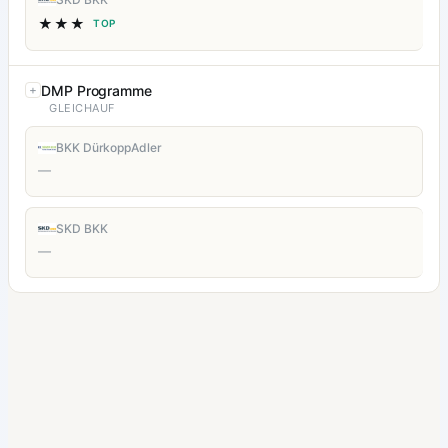
★★★
TOP
DMP Programme
GLEICHAUF
BKK DürkoppAdler
—
SKD BKK
—