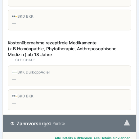
SKD BKK
—
Kostenübernahme rezeptfreie Medikamente
(z.B.Homöopathie, Phytotherapie, Anthroposophische
Medizin ) ab 18 Jahre
GLEICHAUF
BKK DürkoppAdler
—
SKD BKK
—
▾
Zahnvorsorge
⚗
3 Punkte
Alle Details aufklappen
Alle Details einklappen