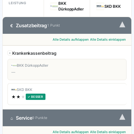
LEISTUNG
BKK
SKD BKK
DürkoppAdler
▾
Zusatzbeitrag
€
1 Punkt
Alle Details aufklappen
Alle Details einklappen
Krankenkassenbeitrag
BKK DürkoppAdler
—
SKD BKK
★★
★
✓ BESSER
▾
Service
⌂
9 Punkte
Alle Details aufklappen
Alle Details einklappen