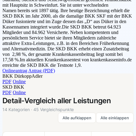
mit Hauptsitz in Schweinfurt. Sie ist unter wechselnden
Namen bereits seit 1897 tätig. Ihre heutige Bezeichnung erhielt die
SKD BKK im Jahr 2000, als die damalige BKK SKF mit der BKK
Düker fusionierte und im Zuge dessen das „D“ aus Düker in den
Kassennamen integriert wurde.Die SKD BKK betreut 64.923
Mitglieder und 84.962 Versicherte. Neben kompetentem und
persönlichem Service bietet sie ihren Mitgliedern zahlreiche
attraktive Extra-Leistungen, z.B. in den Bereichen Früherkennung
und Alternativmedizin. Die SKD BKK erhebt einen Zusatzbeitrag
von 2,98 %, der gesamte Krankenkassenbeitrag liegt somit bei
17,58 %.Im aktuellen Krankenkassentest von krankenkasseninfo.de
erreichte die SKD BKK die Testnote 1,9.
Onlineantrag
Antrag (PDF)
BKK DürkoppAdler
PDF
Online
SKD BKK
PDF
Online
Detail-Vergleich aller Leistungen
14 Kategorien · 45 Vergleichspunkte
Alle aufklappen
Alle einklappen