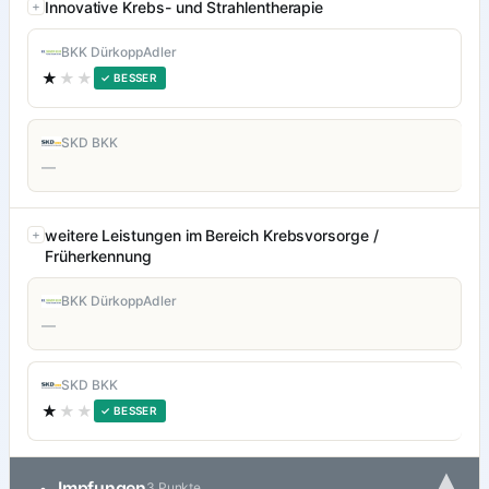
Innovative Krebs- und Strahlentherapie
BKK DürkoppAdler
★
★★
✓ BESSER
SKD BKK
—
weitere Leistungen im Bereich Krebsvorsorge /
Früherkennung
BKK DürkoppAdler
—
SKD BKK
★
★★
✓ BESSER
▾
Impfungen
•
3 Punkte