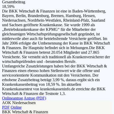
Gesamtbeitrag
18,59%
Die BKK Wirtschaft & Finanzen ist eine in Baden-Württemberg,
Bayern, Berlin, Brandenburg, Bremen, Hamburg, Hessen,
Niedersachsen, Nordrhein-Westfalen, Rheinland-Pfalz, Saarland
und Sachsen geöffnete Krankenkasse. Sie wurde 1999 als
„Betriebskrankenkasse der KPMG“ für die Mitarbeiter der
gleichnamigen Wirtschaftsprüfungsgesellschaft gegründet, ist
mittlerweile aber auch für betriebsfremde Versicherte geöffnet. Im
Jahr 2006 erfolgte die Umbenennung der Kasse in BKK Wirtschaft
& Finanzen. Ihr Hauptsitz befindet sich in Melsungen.Die BKK
Wirtschaft & Finanzen betreut 20.054 Mitglieder und 27.865
Versicherte. Sie versteht sich traditionell als Krankenversicherer der
wirtschaftsprüfenden und –beratenden Berufe.
Umfangreiche Zusatzleistungen haben bei der BKK Wirtschaft &
Finanzen einen ebenso hohen Stellenwert wie die offene und
serviceorientierte Kommunikation mit den Versicherten. Der
erhobene Zusatzbeitrag beträgt 3,99 %, daraus ergibt sich ein
Krankenkassenbeitrag von 18,59 %. Im aktuellen
Krankenkassentest von krankenkasseninfo.de erreichte die BKK
Wirtschaft & Finanzen die Testnote 1,3.
Onlineantrag
Antrag (PDF)
AOK Niedersachsen
PDF
Online
BKK Wirtschaft & Finanzen