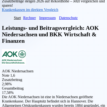
Zusatzbeiträge steigen 2026 auf Rekordhöhe – Jetzt vergleichen und
sparen!
Krankenkassen im direkten Vergleich
Start
Rechner
Impressum
Datenschutz
Leistungs- und Beitragsvergleich:
AOK
Niedersachsen
und
BKK Wirtschaft &
Finanzen
AOK Niedersachsen
Note 1,6
Zusatzbeitrag
2,98%
Gesamtbeitrag
17,58%
Die AOK Niedersachsen ist eine in Niedersachsen geöffnete
Krankenkasse. Der Hauptsitz befindet sich in Hannover. Die
Allgemeinen Ortskrankenkassen wurden bereits 1884 gegründet, ein